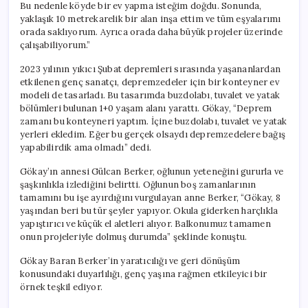
Bu nedenle köyde bir ev yapma isteğim doğdu. Sonunda,
yaklaşık 10 metrekarelik bir alan inşa ettim ve tüm eşyalarımı
orada saklıyorum. Ayrıca orada daha büyük projeler üzerinde
çalışabiliyorum.”
2023 yılının yıkıcı Şubat depremleri sırasında yaşananlardan
etkilenen genç sanatçı, depremzedeler için bir konteyner ev
modeli de tasarladı. Bu tasarımda buzdolabı, tuvalet ve yatak
bölümleri bulunan 1+0 yaşam alanı yarattı. Gökay, “Deprem
zamanı bu konteyneri yaptım. İçine buzdolabı, tuvalet ve yatak
yerleri ekledim. Eğer bu gerçek olsaydı depremzedelere bağış
yapabilirdik ama olmadı” dedi.
Gökay’ın annesi Gülcan Berker, oğlunun yeteneğini gururla ve
şaşkınlıkla izlediğini belirtti. Oğlunun boş zamanlarının
tamamını bu işe ayırdığını vurgulayan anne Berker, “Gökay, 8
yaşından beri bu tür şeyler yapıyor. Okula giderken harçlıkla
yapıştırıcı ve küçük el aletleri alıyor. Balkonumuz tamamen
onun projeleriyle dolmuş durumda” şeklinde konuştu.
Gökay Baran Berker’in yaratıcılığı ve geri dönüşüm
konusundaki duyarlılığı, genç yaşına rağmen etkileyici bir
örnek teşkil ediyor.