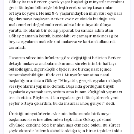
Gökay Baran Berker, çocuk yaşta başladığı minyatür merakını
geri dönüşüm bilinciyle birleştirerek sıradışı tasarımlar
ortaya koyuyor. Henüz 8-9 yaşlarındayken minyatür eşyalara
ilgi duymaya başlayan Berker, evde ve okulda bulduğu atık
malzemeleri değerlendirerek adeta bir minyatür dünya
yarattı. İlk olarak bir dolap yaparak bu sanata adım atan
Gökay, zamanla koltuk, buzdolabı ve çamaşır makinesi gibi
beyaz eşyaların maketlerini mukavva ve karton kullanarak
tasarladı.
Tasarım sürecinin ürünlere göre değiştiğini belirten Berker,
detaylı mukavva arabaların kuruma sürelerinin bir haftayı
bulabildiğini, diğer küçük objeleri ise birkaç saat içinde
tamamlayabildiğini ifade etti. Minyatür sanatına nasıl
başladığını anlatan Gökay, “Minyatür, gerçek eşyaların küçük
versiyonlarını yapmak demek. Dışarıda gördüğüm büyük
eşyalarla oynamak istiyordum ama bunun küçüğünü yapmayı
tercih ettim. Böylece atılan eşyaları geri dönüştürerek yeni
şeyler ortaya çıkardım, bu da insanlara hoş geliyor” dedi.
Ürettiği minyatürlerin evlerinin balkonunda birikmeye
başlaması üzerine ailesinden tepki alan Gökay, çözümü
köyünde kendine özel bir alan inşa etmekte buldu. Bu süreci
şöyle aktardı: “Ailem kalabalık olduğu için biraz tepkileri oldu.