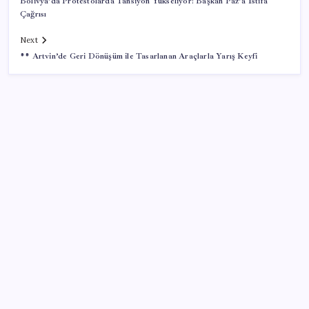
Bolivya’da Protestolarda Tansiyon Yükseliyor! Başkan Paz’a İstifa
Çağrısı
Next
** Artvin’de Geri Dönüşüm ile Tasarlanan Araçlarla Yarış Keyfi
SON YAZILAR
Kâğıt para tarih oldu: Yeni banknotlar makinede
yıkansa bile bozulmuyor
Özgür Özel’den açlık grevindeki şehit aileleri ve
gazilere destek: ‘Hakkınız verilene kadar
yanınızdayız’