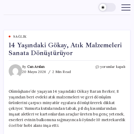
Skip
to
content
SAĞLIK
14 Yaşındaki Gökay, Atık Malzemeleri
Sanata Dönüştürüyor
14
By
Can Arslan
yorumlar kapalı
Yaşındaki
20 Mayıs 2026
2 Min Read
Gökay,
Atık
Malzemeleri
Gümüşhane’de yaşayan 14 yaşındaki Gökay Baran Berker, 8
Sanata
yaşından beri evdeki atık malzemeleri ve geri dönüşüm
Dönüştürüyor
için
ürünlerini çarpıcı minyatür eşyalara dönüştürerek dikkat
çekiyor. Yumurta kutularından tabak, pil dış kısımlarından
inşaat aletleri ve kartonlardan araçlar üreten bu genç yetenek,
eserleri evinin balkonuna sığmayınca köyünde 10 metrekarelik
özel bir hobi alanı inşa etti.