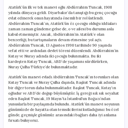
Atatürk’ün ilk ve tek manevi oğlu Abdürrahim Tuncak, 1908
yılında dünyaya geldi. Diyarbakır’da tanıştığı bu genç çocuğu
evlat edinerek onun hayatında önemli bir rol üstlendi.
Abdürrahim Tuncak’ın, Atatürk’ün öz çocuğu olduğu iddiaları
zaman zaman gündeme gelse de, o ve ailesi bu durumu asla
kabul etmemiştir. Ancak, Abdürrahim’in Atatürk’e olan
benzerliği, bu tartışmaların devam etmesine yol açtı.
Abdürrahim Tuncak, 13 Ağustos 1998 tarihinde 90 yaşında
vefat etti ve ardından devlet töreni düzenlendi. Abdürrahim’in
Kutay ve Nuray adında iki çocuğu bulunmakta. Bu iki
kardeşten Kutay Tuncak, ABD’de yaşamını sürdürürken,
Nuray Çulha Türkiye’de bulunmaktadır.
Atatürk’ün manevi evladı Abdürrahim Tuncak’ın torunları olan
Kutay Tuncak ve Nuray Çulha dışında, Başkut Tuncak adında
bir diğer torun daha bulunmaktadır. Başkut Tuncak, Kutay’ın
oğludur ve ABD’de doğup büyümüştür. İş gereği sık sık seyahat
eden Başkut Tuncak, 19 Mayıs’ta İstanbul’un Boğazı’ndan
yunuslarla bir paylaşımda bulundu. Atatürk’ün manevi soyunun
günümüzde de hayatta olan temsilcilerini kutladığımız bu özel
günde, geçmişle günümüz arasındaki bağları daha iyi anlama
fırsatı buluyoruz.