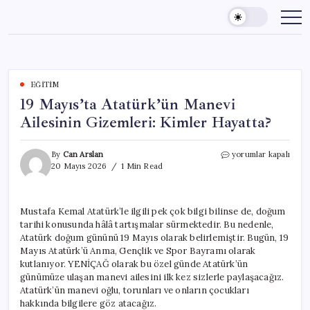
Skip
to
content
EĞITIM
19 Mayıs’ta Atatürk’ün Manevi
Ailesinin Gizemleri: Kimler Hayatta?
19
By
Can Arslan
yorumlar kapalı
Mayıs’ta
20 Mayıs 2026
1 Min Read
Atatürk’ün
Manevi
Ailesinin
Mustafa Kemal Atatürk’le ilgili pek çok bilgi bilinse de, doğum
Gizemleri:
tarihi konusunda hâlâ tartışmalar sürmektedir. Bu nedenle,
Kimler
Hayatta?
Atatürk doğum gününü 19 Mayıs olarak belirlemiştir. Bugün, 19
için
Mayıs Atatürk’ü Anma, Gençlik ve Spor Bayramı olarak
kutlanıyor. YENİÇAĞ olarak bu özel günde Atatürk’ün
günümüze ulaşan manevi ailesini ilk kez sizlerle paylaşacağız.
Atatürk’ün manevi oğlu, torunları ve onların çocukları
hakkında bilgilere göz atacağız.