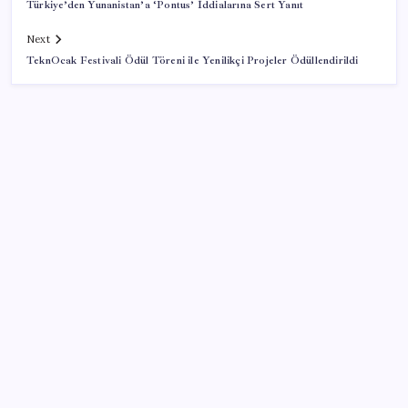
Türkiye’den Yunanistan’a ‘Pontus’ İddialarına Sert Yanıt
Next
TeknOcak Festivali Ödül Töreni ile Yenilikçi Projeler Ödüllendirildi
SON YAZILAR
Kâğıt para tarih oldu: Yeni banknotlar makinede
yıkansa bile bozulmuyor
Özgür Özel’den açlık grevindeki şehit aileleri ve
gazilere destek: ‘Hakkınız verilene kadar
yanınızdayız’