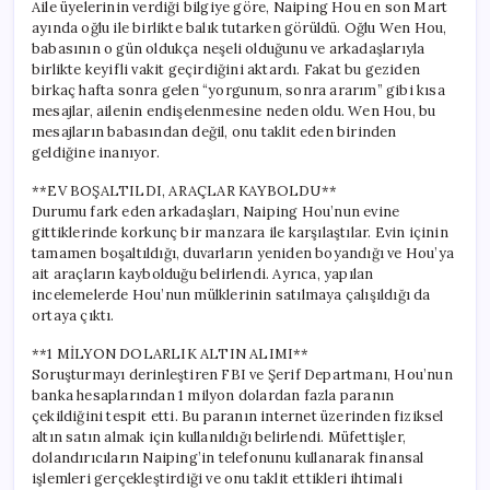
Aile üyelerinin verdiği bilgiye göre, Naiping Hou en son Mart
ayında oğlu ile birlikte balık tutarken görüldü. Oğlu Wen Hou,
babasının o gün oldukça neşeli olduğunu ve arkadaşlarıyla
birlikte keyifli vakit geçirdiğini aktardı. Fakat bu geziden
birkaç hafta sonra gelen “yorgunum, sonra ararım” gibi kısa
mesajlar, ailenin endişelenmesine neden oldu. Wen Hou, bu
mesajların babasından değil, onu taklit eden birinden
geldiğine inanıyor.
**EV BOŞALTILDI, ARAÇLAR KAYBOLDU**
Durumu fark eden arkadaşları, Naiping Hou’nun evine
gittiklerinde korkunç bir manzara ile karşılaştılar. Evin içinin
tamamen boşaltıldığı, duvarların yeniden boyandığı ve Hou’ya
ait araçların kaybolduğu belirlendi. Ayrıca, yapılan
incelemelerde Hou’nun mülklerinin satılmaya çalışıldığı da
ortaya çıktı.
**1 MİLYON DOLARLIK ALTIN ALIMI**
Soruşturmayı derinleştiren FBI ve Şerif Departmanı, Hou’nun
banka hesaplarından 1 milyon dolardan fazla paranın
çekildiğini tespit etti. Bu paranın internet üzerinden fiziksel
altın satın almak için kullanıldığı belirlendi. Müfettişler,
dolandırıcıların Naiping’in telefonunu kullanarak finansal
işlemleri gerçekleştirdiği ve onu taklit ettikleri ihtimali