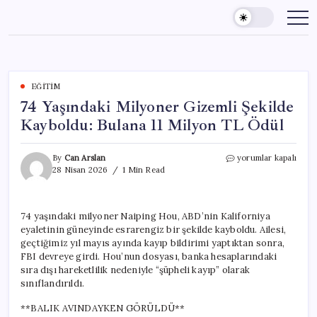
Skip
to
content
EĞITIM
74 Yaşındaki Milyoner Gizemli Şekilde
Kayboldu: Bulana 11 Milyon TL Ödül
74
By
Can Arslan
yorumlar kapalı
Yaşındaki
28 Nisan 2026
1 Min Read
Milyoner
Gizemli
Şekilde
74 yaşındaki milyoner Naiping Hou, ABD’nin Kaliforniya
Kayboldu:
eyaletinin güneyinde esrarengiz bir şekilde kayboldu. Ailesi,
Bulana
11
geçtiğimiz yıl mayıs ayında kayıp bildirimi yaptıktan sonra,
Milyon
FBI devreye girdi. Hou’nun dosyası, banka hesaplarındaki
TL
sıra dışı hareketlilik nedeniyle “şüpheli kayıp” olarak
Ödül
sınıflandırıldı.
için
**BALIK AVINDAYKEN GÖRÜLDÜ**