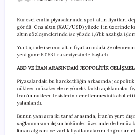
Küresel emtia piyasalarında spot altın fiyatları d
gördü. Ons altın (XAU/USD) yüzde 1’in üzerinde kay
altın sözleşmelerinde ise yüzde 1,6’lık azalışla işl
Yurt içinde ise ons altın fiyatlarındaki gerilemen
yeni güne 6.053 lira seviyesinde başladı.
ABD VE İRAN ARASINDAKİ JEOPOLİTİK GELİŞME
Piyasalardaki bu hareketliliğin arkasında jeopolitik 
nükleer müzakerelere yönelik farklı açıklamalar fi
İran’ın nükleer tesislerin denetlenmesini kabul ett
yalanlandı.
Bunun yanı sıra iki taraf arasında, İran’ın yurt d
sağlanmasına ilişkin hükümler üzerinde de henüz b
liman algısını ve varlık fiyatlamalarını doğrudan 