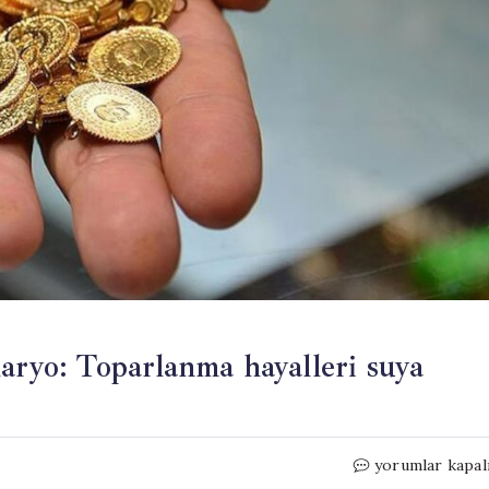
aryo: Toparlanma hayalleri suya
Altında
yorumlar kapal
milyonları