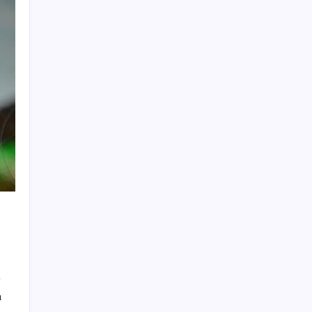
ROKETSAN’dan MSB’ye TAYFUN Fırlatma
Aracı Teslimatı
Huawei Mate 80 için 16GB RAM ve 1TB
Model Duyuruldu
Meta’ya çocuk güvenliği davasında 567
milyon dolar ceza
Huawei Nova 16 SE 8500mAh Batarya ve
Uydu Bağlantısı ile Tanıtıldı
Özgür Özel’den Le Monde’a çarpıcı yazı:
‘Bu sürecin kırılma noktası…’
Redmi 17 ve 17 5G 7.500 mAh Batarya ile
Tanıtıldı
iPhone 18 Pro Fiyatı Ne Kadar Artacak?
Tesla ve SpaceX kendi yapay zeka çiplerini
üretecek: Terafab geliyor
ı
TMO’nun fındık fiyatına YENİ Partili Seyit