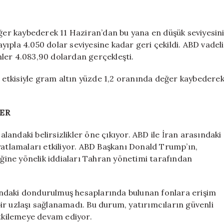
korkutan
senaryo:
Toparlanma
eğer kaybederek 11 Haziran’dan bu yana en düşük seviyesin
hayalleri
ıpla 4.050 dolar seviyesine kadar geri çekildi. ABD vadeli
suya
emler 4.083,90 dolardan gerçekleşti.
düşebilir
için
in etkisiyle gram altın yüzde 1,2 oranında değer kaybedere
LER
alandaki belirsizlikler öne çıkıyor. ABD ile İran arasındaki
yatlamaları etkiliyor. ABD Başkanı Donald Trump’ın,
iğine yönelik iddiaları Tahran yönetimi tarafından
ışındaki dondurulmuş hesaplarında bulunan fonlara erişim
ir uzlaşı sağlanamadı. Bu durum, yatırımcıların güvenli
etkilemeye devam ediyor.