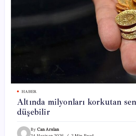
HABER
Altında milyonları korkutan sen
düşebilir
By
Can Arslan
24 Haziran 2026
2 Min Read