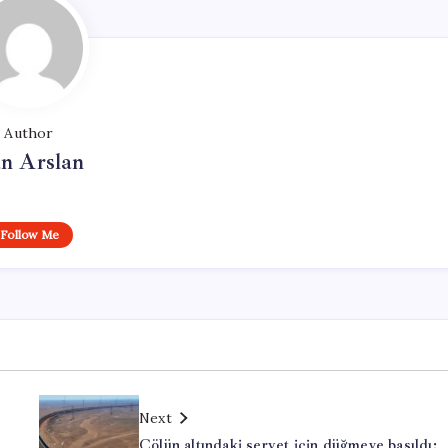
Author
n Arslan
Follow Me
Next
Çölün altındaki servet için düğmeye basıldı: