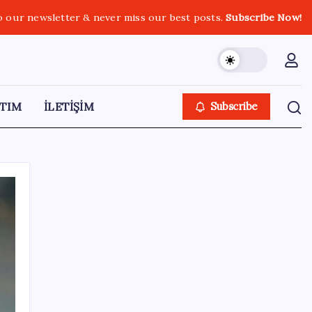
o our newsletter & never miss our best posts.
Subscribe Now!
TIM
İLETİŞİM
Subscribe
SON YAZILAR
Hazine nakit gerçekleşmeleri 395,7 milyar
TL açık verdi