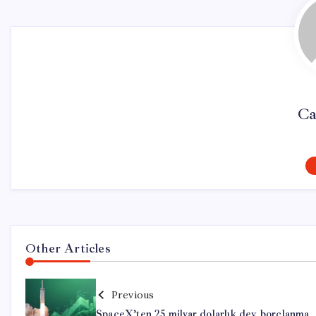
Ca
Other Articles
Previous
SpaceX’ten 25 milyar dolarlık dev borçlanma