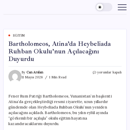
Skip
to
content
EĞITIM
Bartholomeos, Atina’da Heybeliada
Ruhban Okulu’nun Açılacağını
Duyurdu
Bartholomeos,
By
Can Arslan
yorumlar kapalı
Atina’da
11 Mayıs 2026
1 Min Read
Heybeliada
Ruhban
Okulu’nun
Fener Rum Patriği Bartholomeos, Yunanistan’ın başkenti
Açılacağını
Atina’da gerçekleştirdiği resmi ziyarette, uzun yıllardır
Duyurdu
için
gündemde olan Heybeliada Ruhban Okulu’nun yeniden
açılacağını açıkladı. Bartholomeos, bu yılın eylül ayında
“görkemli bir açılışla” okulu eğitim hayatına
kazandıracaklarını duyurdu.