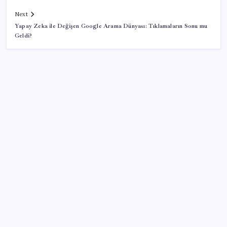
Next
Yapay Zeka ile Değişen Google Arama Dünyası: Tıklamaların Sonu mu
Geldi?
SON YAZILAR
Kâğıt para tarih oldu: Yeni banknotlar makinede
yıkansa bile bozulmuyor
Özgür Özel’den açlık grevindeki şehit aileleri ve
gazilere destek: ‘Hakkınız verilene kadar
yanınızdayız’