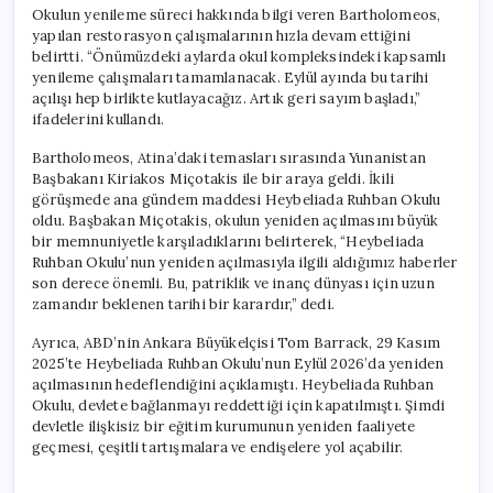
Okulun yenileme süreci hakkında bilgi veren Bartholomeos,
yapılan restorasyon çalışmalarının hızla devam ettiğini
belirtti. “Önümüzdeki aylarda okul kompleksindeki kapsamlı
yenileme çalışmaları tamamlanacak. Eylül ayında bu tarihi
açılışı hep birlikte kutlayacağız. Artık geri sayım başladı,”
ifadelerini kullandı.
Bartholomeos, Atina’daki temasları sırasında Yunanistan
Başbakanı Kiriakos Miçotakis ile bir araya geldi. İkili
görüşmede ana gündem maddesi Heybeliada Ruhban Okulu
oldu. Başbakan Miçotakis, okulun yeniden açılmasını büyük
bir memnuniyetle karşıladıklarını belirterek, “Heybeliada
Ruhban Okulu’nun yeniden açılmasıyla ilgili aldığımız haberler
son derece önemli. Bu, patriklik ve inanç dünyası için uzun
zamandır beklenen tarihi bir karardır,” dedi.
Ayrıca, ABD’nin Ankara Büyükelçisi Tom Barrack, 29 Kasım
2025’te Heybeliada Ruhban Okulu’nun Eylül 2026’da yeniden
açılmasının hedeflendiğini açıklamıştı. Heybeliada Ruhban
Okulu, devlete bağlanmayı reddettiği için kapatılmıştı. Şimdi
devletle ilişkisiz bir eğitim kurumunun yeniden faaliyete
geçmesi, çeşitli tartışmalara ve endişelere yol açabilir.