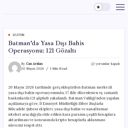
Skip
to
content
EĞITIM
Batman’da Yasa Dışı Bahis
Operasyonu: 121 Gözaltı
Batman’da
By
Can Arslan
yorumlar kapalı
Yasa
20 Mayıs 2026
1 Min Read
Dışı
Bahis
Operasyonu:
20 Mayıs 2026 tarihinde gerçekleştirilen Batman merkezli
121
yasa dışı bahis operasyonunda, 17 ilde düzenlenen eş zamanlı
Gözaltı
için
baskınlarda 121 şüpheli yakalandı. Batman Valiliği’nden yapılan
açıklamaya göre, İl Emniyet Müdürlüğü Siber Suçlarla
Mücadele Şubesi ekipleri, yasa dışı bahis ve sanal kumar
siteleri aracılığıyla elde edilen kara paranın çeşitli hesaplara
aktarılması ve sonrasında kripto hesaplarla aklanması
sürecini tespit etti.