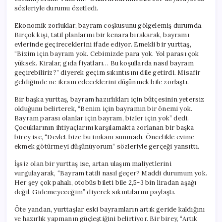
sözleriyle durumu özetledi.
Ekonomik zorluklar, bayram coşkusunu gölgelemiş durumda.
Birçok kişi, tatil planlarını bir kenara bırakarak, bayramı
evlerinde geçireceklerini ifade ediyor. Emekli bir yurttaş,
“Bizim için bayram yok. Cebimizde para yok. Yol parası çok
yüksek. Kiralar, gıda fiyatları… Bu koşullarda nasıl bayram
geçirebiliriz?” diyerek geçim sıkıntısını dile getirdi. Misafir
geldiğinde ne ikram edeceklerini düşünmek bile zorlaştı.
Bir başka yurttaş, bayram hazırlıkları için bütçesinin yetersiz
olduğunu belirterek, “Benim için bayramın bir önemi yok.
Bayram parası olanlar için bayram, bizler için yok” dedi.
Çocuklarının ihtiyaçlarını karşılamakta zorlanan bir başka
birey ise, “Devlet bize bu imkanı sunmadı. Öncelikle evime
ekmek götürmeyi düşünüyorum” sözleriyle gerçeği yansıttı.
İşsiz olan bir yurttaş ise, artan ulaşım maliyetlerini
vurgulayarak, “Bayram tatili nasıl geçer? Maddi durumum yok.
Her şey çok pahalı, otobüs bileti bile 2,5-3 bin liradan aşağı
değil. Gidemeyeceğim” diyerek sıkıntılarını paylaştı.
Öte yandan, yurttaşlar eski bayramların artık geride kaldığını
ve hazırlık yapmanın güçleştiğini belirtiyor. Bir birey, “Artık