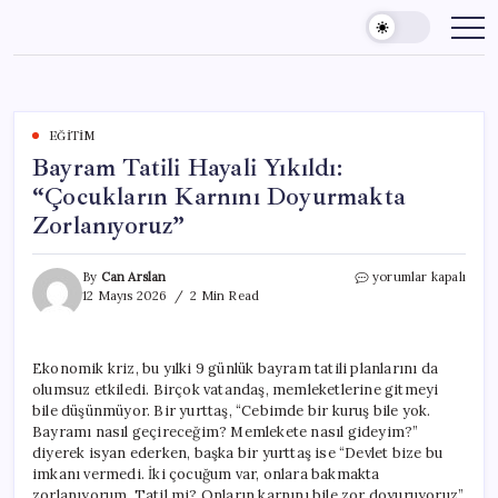
Skip
to
content
EĞITIM
Bayram Tatili Hayali Yıkıldı:
“Çocukların Karnını Doyurmakta
Zorlanıyoruz”
Bayram
By
Can Arslan
yorumlar kapalı
Tatili
12 Mayıs 2026
2 Min Read
Hayali
Yıkıldı:
“Çocukların
Ekonomik kriz, bu yılki 9 günlük bayram tatili planlarını da
Karnını
olumsuz etkiledi. Birçok vatandaş, memleketlerine gitmeyi
Doyurmakta
Zorlanıyoruz”
bile düşünmüyor. Bir yurttaş, “Cebimde bir kuruş bile yok.
için
Bayramı nasıl geçireceğim? Memlekete nasıl gideyim?”
diyerek isyan ederken, başka bir yurttaş ise “Devlet bize bu
imkanı vermedi. İki çocuğum var, onlara bakmakta
zorlanıyorum. Tatil mi? Onların karnını bile zor doyuruyoruz”