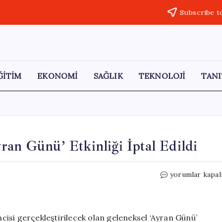
Subscribe t
ĞİTİM
EKONOMİ
SAĞLIK
TEKNOLOJİ
TANI
ran Günü’ Etkinliği İptal Edildi
Bornova
yorumlar kapal
Anadolu
Lisesi’nde
‘Ayran
Günü’
ncisi gerçekleştirilecek olan geleneksel ‘Ayran Günü’