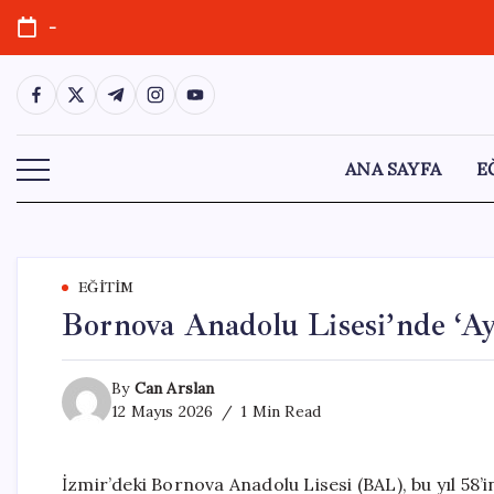
Skip
-
to
content
https://www.facebook.com/
https://twitter.com/
https://t.me/
https://www.instagram.com/
https://youtube.com/
ANA SAYFA
E
EĞITIM
Bornova Anadolu Lisesi’nde ‘Ay
By
Can Arslan
12 Mayıs 2026
1 Min Read
İzmir’deki Bornova Anadolu Lisesi (BAL), bu yıl 58’i