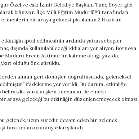
Etkinliği
Özgür Özel ve eski İzmir Belediye Başkanı Tunç Soyer gibi
İptal
arak biliniyor. İlçe Milli Eğitim Müdürlüğü tarafından
Edildi
ğretmenlerin bir araya gelmesi planlanan 2 Haziran
için
tkinliğin iptal edilmesinin ardında yatan sebepler
maç dışında kullanılabileceği iddiaları yer alıyor. Bornova
be Müdürü Ercan Aktimur’un kaleme aldığı yazıda,
aykırı olduğu öne sürüldü.
ilerden alınan geri dönüşler doğrultusunda, geleneksel
edilmiştir” ifadelerine yer verildi. Bu durum, etkinliğe
 belirsizlik yaratmışken, mezunlar ile emekli
ir araya geleceği bu etkinliğin düzenlenemeyecek olması
 bu gelenek, uzun süredir devam eden bir gelenek
işi tarafından üzüntüyle karşılandı.