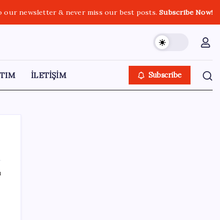
o our newsletter & never miss our best posts.
Subscribe Now!
TIM
İLETİŞİM
Subscribe
ı
SON YAZILAR
Kâğıt para tarih oldu: Yeni banknotlar
makinede yıkansa bile bozulmuyor