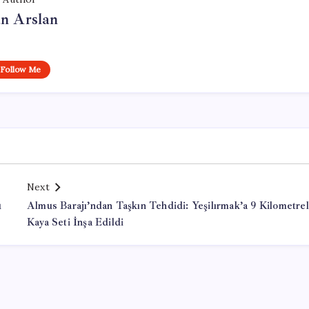
n Arslan
Follow Me
Next
ü
Almus Barajı’ndan Taşkın Tehdidi: Yeşilırmak’a 9 Kilometrel
Kaya Seti İnşa Edildi