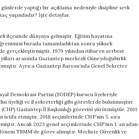
Öztürkmen
ünlerde yaptığı bir açıklama nedeniyle disipline sevk
Kimdir?
kaç yaşındadır? İşte detaylar.
Disiplin
Süreci
Neden
i ilçesinde dünyaya gelmiştir. Eğitim hayatına
Başlatıldı?
e öğrenimini burada tamamladıktan sonra yüksek
için
de gerçekleştirmiştir. 1979 yılından itibaren serbest
yılları arasında Gaziantep merkezli Güneydoğubirlik
pmıştır. Ayrıca Gaziantep Barosu’nda Genel Sekreter
syal Demokrasi Partisi (SODEP) kurucu üyeleriyle
lisi üyeliği ve il sekreterliği gibi görevlerde bulunmuştur.
 (CHP) Gaziantep İl Başkanlığı görevini yürütmüştür. 2011
an istifa etmiştir. 2018 seçimlerinde CHP’nin 5. sıra
miştir. Ancak 2023 genel seçimlerinde CHP’nin 1. sıradan
8. dönem TBMM’de görev almıştır. Mecliste Güvenlik ve