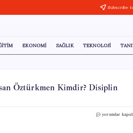
Subscribe t
ĞİTİM
EKONOMİ
SAĞLIK
TEKNOLOJİ
TANI
san Öztürkmen Kimdir? Disiplin
CHP
yorumlar kapal
Gaziantep
Milletvekili
Hasan