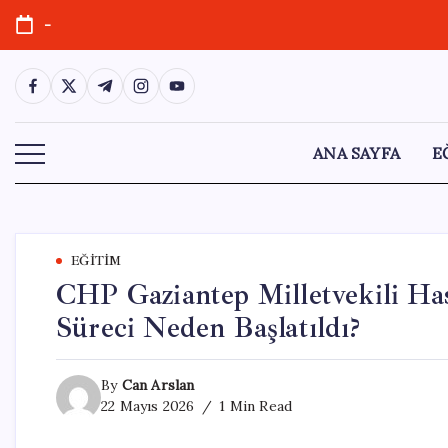
Skip
-
to
content
https://www.facebook.com/
https://twitter.com/
https://t.me/
https://www.instagram.com/
https://youtube.com/
ANA SAYFA
E
EĞITIM
CHP Gaziantep Milletvekili Ha
Süreci Neden Başlatıldı?
By
Can Arslan
22 Mayıs 2026
1 Min Read