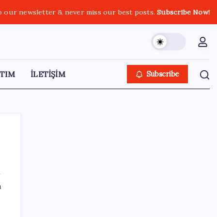
o our newsletter & never miss our best posts.
Subscribe Now!
TIM
İLETİŞİM
Subscribe
SON YAZILAR
ı
Kâğıt para tarih oldu: Yeni banknotlar
makinede yıkansa bile bozulmuyor