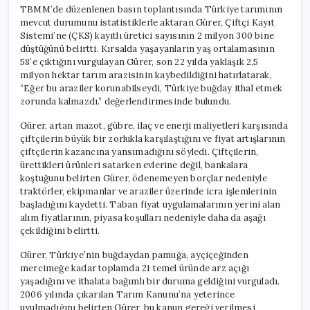
TBMM’de düzenlenen basın toplantısında Türkiye tarımının
mevcut durumunu istatistiklerle aktaran Gürer, Çiftçi Kayıt
Sistemi’ne (ÇKS) kayıtlı üretici sayısının 2 milyon 300 bine
düştüğünü belirtti. Kırsalda yaşayanların yaş ortalamasının
58’e çıktığını vurgulayan Gürer, son 22 yılda yaklaşık 2,5
milyon hektar tarım arazisinin kaybedildiğini hatırlatarak,
“Eğer bu araziler korunabilseydi, Türkiye buğday ithal etmek
zorunda kalmazdı.” değerlendirmesinde bulundu.
Gürer, artan mazot, gübre, ilaç ve enerji maliyetleri karşısında
çiftçilerin büyük bir zorlukla karşılaştığını ve fiyat artışlarının
çiftçilerin kazancına yansımadığını söyledi. Çiftçilerin,
ürettikleri ürünleri satarken evlerine değil, bankalara
koştuğunu belirten Gürer, ödenemeyen borçlar nedeniyle
traktörler, ekipmanlar ve araziler üzerinde icra işlemlerinin
başladığını kaydetti. Taban fiyat uygulamalarının yerini alan
alım fiyatlarının, piyasa koşulları nedeniyle daha da aşağı
çekildiğini belirtti.
Gürer, Türkiye’nin buğdaydan pamuğa, ayçiçeğinden
mercimeğe kadar toplamda 21 temel üründe arz açığı
yaşadığını ve ithalata bağımlı bir duruma geldiğini vurguladı.
2006 yılında çıkarılan Tarım Kanunu’na yeterince
uyulmadığını belirten Gürer, bu kanun gereği verilmesi