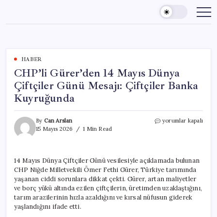
Skip
to
content
HABER
CHP’li Gürer’den 14 Mayıs Dünya
Çiftçiler Günü Mesajı: Çiftçiler Banka
Kuyruğunda
CHP’li
By
Can Arslan
yorumlar kapalı
Gürer’den
15 Mayıs 2026
1 Min Read
14
Mayıs
Dünya
14 Mayıs Dünya Çiftçiler Günü vesilesiyle açıklamada bulunan
Çiftçiler
CHP Niğde Milletvekili Ömer Fethi Gürer, Türkiye tarımında
Günü
Mesajı:
yaşanan ciddi sorunlara dikkat çekti. Gürer, artan maliyetler
Çiftçiler
ve borç yükü altında ezilen çiftçilerin, üretimden uzaklaştığını,
Banka
tarım arazilerinin hızla azaldığını ve kırsal nüfusun giderek
Kuyruğunda
yaşlandığını ifade etti.
için