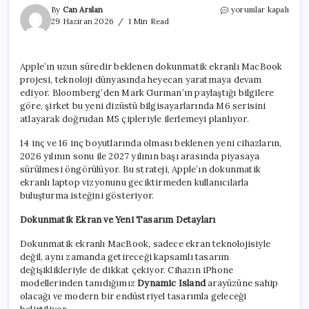
Dokunmatik
By
Can Arslan
yorumlar kapalı
MacBook
29 Haziran 2026
1 Min Read
M5
Çipleriyle
Geliyor
Apple’ın uzun süredir beklenen dokunmatik ekranlı MacBook
için
projesi, teknoloji dünyasında heyecan yaratmaya devam
ediyor. Bloomberg’den Mark Gurman’ın paylaştığı bilgilere
göre, şirket bu yeni dizüstü bilgisayarlarında M6 serisini
atlayarak doğrudan M5 çipleriyle ilerlemeyi planlıyor.
14 inç ve 16 inç boyutlarında olması beklenen yeni cihazların,
2026 yılının sonu ile 2027 yılının başı arasında piyasaya
sürülmesi öngörülüyor. Bu strateji, Apple’ın dokunmatik
ekranlı laptop vizyonunu geciktirmeden kullanıcılarla
buluşturma isteğini gösteriyor.
Dokunmatik Ekran ve Yeni Tasarım Detayları
Dokunmatik ekranlı MacBook, sadece ekran teknolojisiyle
değil, aynı zamanda getireceği kapsamlı tasarım
değişiklikleriyle de dikkat çekiyor. Cihazın iPhone
modellerinden tanıdığımız
Dynamic Island
arayüzüne sahip
olacağı ve modern bir endüstriyel tasarımla geleceği