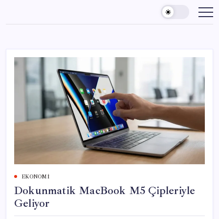
Skip
to
content
EKONOMI
Dokunmatik MacBook M5 Çipleriyle
Geliyor