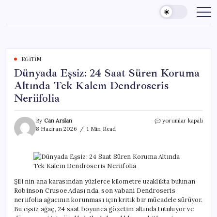
Skip
to
content
EĞITIM
Dünyada Eşsiz: 24 Saat Süren Koruma
Altında Tek Kalem Dendroseris
Neriifolia
Dünyada
By
Can Arslan
yorumlar kapalı
Eşsiz:
8 Haziran 2026
1 Min Read
24
Saat
Süren
Koruma
Altında
Tek
Şili’nin ana karasından yüzlerce kilometre uzaklıkta bulunan
Kalem
Robinson Crusoe Adası’nda, son yabani Dendroseris
Dendroseris
neriifolia ağacının korunması için kritik bir mücadele sürüyor.
Neriifolia
Bu eşsiz ağaç, 24 saat boyunca gözetim altında tutuluyor ve
için