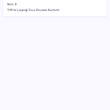
Next
TIR’ın Çarptığı Yaya Hayatını Kaybetti
SON YAZILAR
Artık çalışan primi tazminata yansıyacak
Sürekli maddi sorun yaşayan insanların beyni daha
çabuk yaşlanabiliyor: ‘Beyin de yoruluyor’
Hazine nakit gerçekleşmeleri 395,7 milyar TL açık
verdi
ROKETSAN’dan MSB’ye TAYFUN Fırlatma Aracı