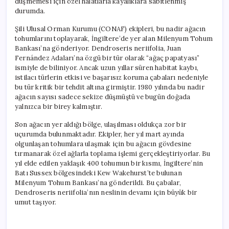
düşmemesi için özel halatlarla kayalıklara sabitlenmiş
durumda.
Şili Ulusal Orman Kurumu (CONAF) ekipleri, bu nadir ağacın
tohumlarını toplayarak, İngiltere’de yer alan Milenyum Tohum
Bankası’na gönderiyor. Dendroseris neriifolia, Juan
Fernández Adaları’na özgü bir tür olarak “ağaç papatyası”
ismiyle de biliniyor. Ancak uzun yıllar süren habitat kaybı,
istilacı türlerin etkisi ve başarısız koruma çabaları nedeniyle
bu tür kritik bir tehdit altına girmiştir. 1980 yılında bu nadir
ağacın sayısı sadece sekize düşmüştü ve bugün doğada
yalnızca bir birey kalmıştır.
Son ağacın yer aldığı bölge, ulaşılması oldukça zor bir
uçurumda bulunmaktadır. Ekipler, her yıl mart ayında
olgunlaşan tohumlara ulaşmak için bu ağacın gövdesine
tırmanarak özel ağlarla toplama işlemi gerçekleştiriyorlar. Bu
yıl elde edilen yaklaşık 400 tohumun bir kısmı, İngiltere’nin
Batı Sussex bölgesindeki Kew Wakehurst’te bulunan
Milenyum Tohum Bankası’na gönderildi. Bu çabalar,
Dendroseris neriifolia’nın neslinin devamı için büyük bir
umut taşıyor.