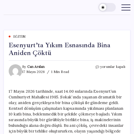
Skip
to
content
EĞITIM
Esenyurt’ta Yıkım Esnasında Bina
Aniden Çöktü
Esenyurt’ta
By
Can Arslan
yorumlar kapalı
Yıkım
17 Mayıs 2026
1 Min Read
Esnasında
Bina
Aniden
17 Mayıs 2026 tarihinde, saat 14.00 sularında Esenyurt’un
Çöktü
Cumhuriyet Mahallesi 1985. Sokak’ında yaşanan dramatik bir
için
olay, aniden gerçekleşen bir bina çöküşü ile gündeme geldi.
Kentsel dönüşüm çalışmaları kapsamında yıkılması planlanan
10 katlı bina, beklenmedik bir şekilde çökmeye başladı. Yıkım
sırasında büyük bir gürültüyle birlikte bina, iş makinelerinin
bulunduğu alana doğru düştü. Bu ani çöküş, çevredeki insanlar
için büyük bir tehlike oluştururken, olayın yaşandığı bölgede