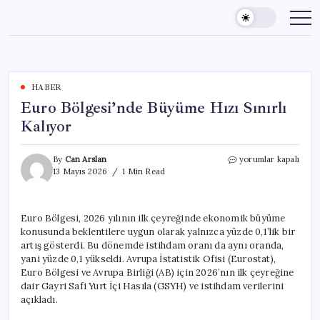
Skip
to
content
HABER
Euro Bölgesi’nde Büyüme Hızı Sınırlı
Kalıyor
Euro
By
Can Arslan
yorumlar kapalı
Bölgesi’nde
13 Mayıs 2026
1 Min Read
Büyüme
Hızı
Sınırlı
Euro Bölgesi, 2026 yılının ilk çeyreğinde ekonomik büyüme
Kalıyor
konusunda beklentilere uygun olarak yalnızca yüzde 0,1’lik bir
için
artış gösterdi. Bu dönemde istihdam oranı da aynı oranda,
yani yüzde 0,1 yükseldi. Avrupa İstatistik Ofisi (Eurostat),
Euro Bölgesi ve Avrupa Birliği (AB) için 2026’nın ilk çeyreğine
dair Gayri Safi Yurt İçi Hasıla (GSYH) ve istihdam verilerini
açıkladı.