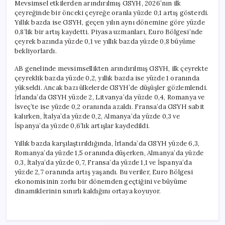
Mevsimsel etkilerden arındırılmış GSYH, 2026’nın ilk
çeyreğinde bir önceki çeyreğe oranla yüzde 0,1 artış gösterdi.
Yıllık bazda ise GSYH, geçen yılın aynı dönemine göre yüzde
0,8’lik bir artış kaydetti. Piyasa uzmanları, Euro Bölgesi’nde
çeyrek bazında yüzde 0,1 ve yıllık bazda yüzde 0,8 büyüme
bekliyorlardı.
AB genelinde mevsimsellikten arındırılmış GSYH, ilk çeyrekte
çeyreklik bazda yüzde 0,2, yıllık bazda ise yüzde 1 oranında
yükseldi. Ancak bazı ülkelerde GSYH’de düşüşler gözlemlendi.
İrlanda’da GSYH yüzde 2, Litvanya’da yüzde 0,4, Romanya ve
İsveç’te ise yüzde 0,2 oranında azaldı. Fransa’da GSYH sabit
kalırken, İtalya’da yüzde 0,2, Almanya’da yüzde 0,3 ve
İspanya’da yüzde 0,6’lık artışlar kaydedildi.
Yıllık bazda karşılaştırıldığında, İrlanda’da GSYH yüzde 6,3,
Romanya’da yüzde 1,5 oranında düşerken, Almanya’da yüzde
0,3, İtalya’da yüzde 0,7, Fransa’da yüzde 1,1 ve İspanya’da
yüzde 2,7 oranında artış yaşandı. Bu veriler, Euro Bölgesi
ekonomisinin zorlu bir dönemden geçtiğini ve büyüme
dinamiklerinin sınırlı kaldığını ortaya koyuyor.