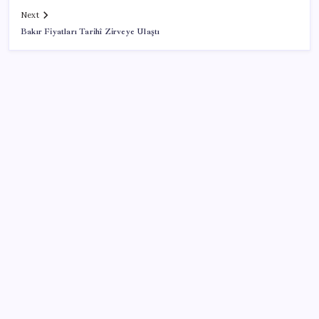
Next
Bakır Fiyatları Tarihî Zirveye Ulaştı
SON YAZILAR
‘Çerçeve yasa’ teklifi TBMM’de… MHP’li Feti
Yıldız’dan ‘Demirtaş’ sorusuna yanıt: ‘Bekleyin’
Dolar/TL tarihi zirvesini yeniledi: Dünyada düşüyor,
Türkiye’de rekor kırıyor
Yapay zeka (YZ), EiCrypto Bulut Bilişim Gücüyle
Derinlemesine Entegre Edilerek, Türklerin Ayda