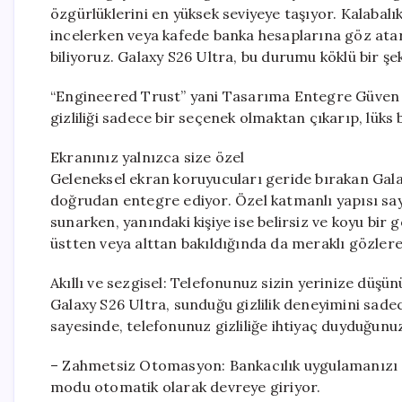
özgürlüklerini en yüksek seviyeye taşıyor. Kalabal
incelerken veya kafede banka hesaplarına göz atar
biliyoruz. Galaxy S26 Ultra, bu durumu köklü bir şek
“Engineered Trust” yani Tasarıma Entegre Güven fel
gizliliği sadece bir seçenek olmaktan çıkarıp, lüks 
Ekranınız yalnızca size özel
Geleneksel ekran koruyucuları geride bırakan Gala
doğrudan entegre ediyor. Özel katmanlı yapısı say
sunarken, yanındaki kişiye ise belirsiz ve koyu bir 
üstten veya alttan bakıldığında da meraklı gözlere
Akıllı ve sezgisel: Telefonunuz sizin yerinize düşü
Galaxy S26 Ultra, sunduğu gizlilik deneyimini sade
sayesinde, telefonunuz gizliliğe ihtiyaç duyduğunu
– Zahmetsiz Otomasyon: Bankacılık uygulamanızı açt
modu otomatik olarak devreye giriyor.