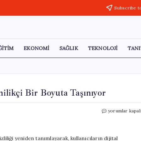
Subscribe t
ĞİTİM
EKONOMİ
SAĞLIK
TEKNOLOJİ
TANI
nilikçi Bir Boyuta Taşınıyor
Galaxy
yorumlar kapal
S26
Ultra
ile
Gizlilik
liliği yeniden tanımlayarak, kullanıcıların dijital