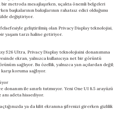
Yenilikçi
ık bir metroda mesajlaşırken, uçakta önemli belgeleri
Bir
ken başkalarının bakışlarının rahatsız edici olduğunu
Boyuta
ilde değiştiriyor.
Taşınıyor
için
sefesiyle geliştirilmiş olan Privacy Display teknolojisi,
bir yaşam tarzı haline getiriyor.
xy S26 Ultra, Privacy Display teknolojisini donanımına
esinde ekran, yalnızca kullanıcıya net bir görüntü
görünüm sağlıyor. Bu özellik, yalnızca yan açılardan değil;
 karşı koruma sağlıyor.
nüyor
ce donanım ile sınırlı tutmuyor. Yeni One UI 8.5 arayüzü
z anı adeta hissediyor.
ığınızda ya da kilit ekranına şifrenizi girerken gizlilik