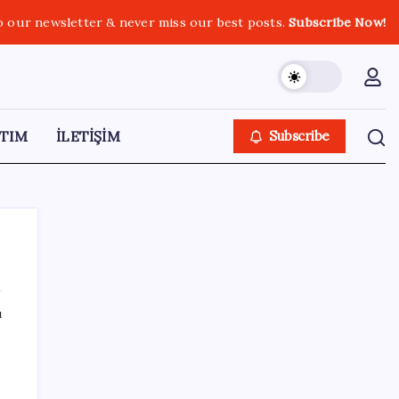
o our newsletter & never miss our best posts.
Subscribe Now!
TIM
İLETİŞİM
Subscribe
ı
SON YAZILAR
iPhone 18 Pro Fiyatı Ne Kadar Artacak?