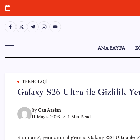
Skip
-
to
content
https://www.facebook.com/
https://twitter.com/
https://t.me/
https://www.instagram.com/
https://youtube.com/
ANA SAYFA
E
TEKNOLOJI
Galaxy S26 Ultra ile Gizlilik Ye
By
Can Arslan
11 Mayıs 2026
1 Min Read
Samsung, yeni amiral gemisi Galaxy S26 Ultra ile giz