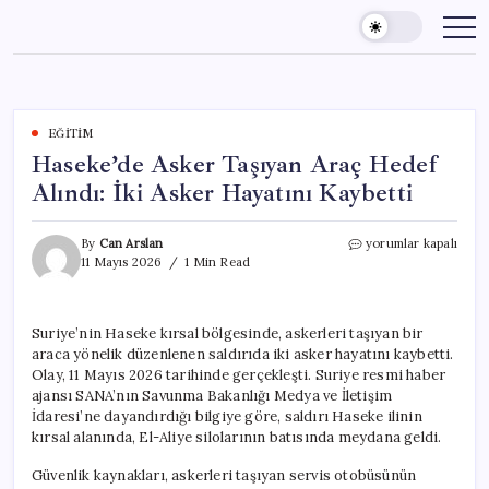
Skip
to
content
EĞITIM
Haseke’de Asker Taşıyan Araç Hedef
Alındı: İki Asker Hayatını Kaybetti
Haseke’de
By
Can Arslan
yorumlar kapalı
Asker
11 Mayıs 2026
1 Min Read
Taşıyan
Araç
Hedef
Suriye’nin Haseke kırsal bölgesinde, askerleri taşıyan bir
Alındı:
araca yönelik düzenlenen saldırıda iki asker hayatını kaybetti.
İki
Asker
Olay, 11 Mayıs 2026 tarihinde gerçekleşti. Suriye resmi haber
Hayatını
ajansı SANA’nın Savunma Bakanlığı Medya ve İletişim
Kaybetti
İdaresi’ne dayandırdığı bilgiye göre, saldırı Haseke ilinin
için
kırsal alanında, El-Aliye silolarının batısında meydana geldi.
Güvenlik kaynakları, askerleri taşıyan servis otobüsünün