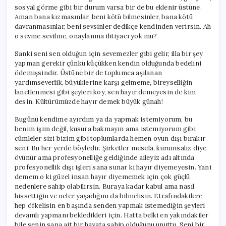
sosyal görme gibi bir durum varsa bir de bu eklenir üstüne.
Aman bana kızmasınlar, beni kötü bilmesinler, bana kötü
davranmasınlar, beni sevsinler dedikçe kendinden verirsin. Ah
o sevme sevilme, onaylanma ihtiyacı yok mu?
Sanki seni sen olduğun için sevemezler gibi gelir, illa bir şey
yapman gerekir çünkü küçükken kendin olduğunda bedelini
ödemişsindir. Üstüne bir de toplumca aşılanan
yardımseverlik, büyüklerine karşı gelmeme, bireyselliğin
lanetlenmesi gibi şeyleri koy, sen hayır demeyesin de kim
desin. Kültürümüzde hayır demek büyük günah!
Bugünü kendime ayırdım ya da yapmak istemiyorum, bu
benim işim değil, kusura bakmayın ama istemiyorum gibi
cümleler sizi bizim gibi toplumlarda hemen oyun dışı bırakır
seni. Bu her yerde böyledir. Şirketler mesela, kurumsalız diye
övünür ama profesyonelliğe geldiğinde aileyiz adı altında
profesyonellik dışı işleri sana sunar ki hayır diyemeyesin. Yani
demem o ki güzel insan hayır diyememek için çok güçlü
nedenlere sahip olabilirsin. Buraya kadar kabul ama nasıl
hissettiğin ve neler yaşadığını da bilmelisin. Etrafındakilere
hep öfkelisin en başında senden yapmak istemediğin şeyleri
devamlı yapmanı bekledikleri için. Hatta belki en yakındakiler
bile senin sana ait bir hayata sahip olduğunu unuttu. Seni bir