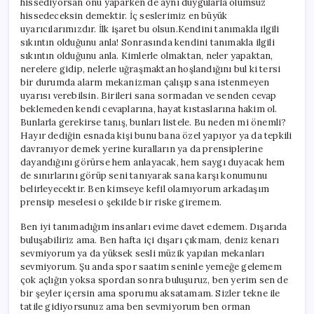
hissediyorsan onu yaparken de aynı duygularla olumsuz
hissedeceksin demektir. İç seslerimiz en büyük
uyarıcılarımızdır. İlk işaret bu olsun.Kendini tanımakla ilgili
sıkıntın olduğunu anla! Sonrasında kendini tanımakla ilgili
sıkıntın olduğunu anla. Kimlerle olmaktan, neler yapaktan,
nerelere gidip, nelerle uğraşmaktan hoşlandığını bul ki tersi
bir durumda alarm mekanizman çalışıp sana istenmeyen
uyarısı verebilsin. Birileri sana sormadan ve senden cevap
beklemeden kendi cevaplarına, hayat kıstaslarına hakim ol.
Bunlarla gerekirse tanış, bunları listele. Bu neden mi önemli?
Hayır dediğin esnada kişi bunu bana özel yapıyor ya da tepkili
davranıyor demek yerine kuralların ya da prensiplerine
dayandığını görürse hem anlayacak, hem saygı duyacak hem
de sınırlarını görüp seni tanıyarak sana karşı konumunu
belirleyecektir. Ben kimseye kefil olamıyorum arkadaşım
prensip meselesi o şekilde bir riske giremem.
Ben iyi tanımadığım insanları evime davet edemem. Dışarıda
buluşabiliriz ama. Ben hafta içi dışarı çıkmam, deniz kenarı
sevmiyorum ya da yüksek sesli müzik yapılan mekanları
sevmiyorum. Şu anda spor saatim seninle yemeğe gelemem
çok açlığın yoksa spordan sonra buluşuruz, ben yerim sen de
bir şeyler içersin ama sporumu aksatamam. Sizler tekne ile
tatile gidiyorsunuz ama ben sevmiyorum ben orman