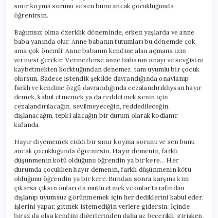
sınır koyma sorunu ve sen bunu ancak çocukluğunda
öğrenirsin.
Bağımsız olma özerklik döneminde, erken yaşlarda ve anne
baba yanında olur. Anne babanın tutumları bu dönemde çok
ama çok önemli! Anne babanın kendine alan açmana izin
vermesi gerekir. Vermezlerse anne babanın onayı ve sevgisini
kaybetmekten korktuğundan denemez, tam uyumlu bir çocuk
olursun. Sadece istendik şekilde davrandığında onaylanıp
farklı ve kendine özgü davrandığında cezalandırıldıysan hayır
demek, kabul etmemek ya da reddetmek senin için
cezalandırılacağın, sevilmeyeceğin, reddedileceğin,
dışlanacağın, tepki alacağın bir durum olarak kodlanır
kafanda.
Hayır diyememek ciddi bir sınır koyma sorunu ve sen bunu
ancak çocukluğunda öğrenirsin. Hayır demenin, farklı
düşünmenin kötü olduğunu öğrendin ya bir kere… Her
durumda çocukken hayır demenin, farklı düşünmenin kötü
olduğunu öğrendin ya bir kere. Bundan sonra karşına kim
çıkarsa çıksın onları da mutlu etmek ve onlar tarafından
dışlanıp uyumsuz görünmemek için her dediklerini kabul eder,
işlerini yapar, gitmek istemediğin yerlere gidersin. İçinde
biraz da olsa kendini diğerlerinden daha az becerikli, girişken,