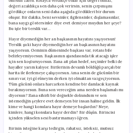
olursun zaten. Kolayca verdikçe onlar için değeri olmaz,
değeri azaldıkça sen daha çok verirsin, senin çırpınışını
gördükçe onların seni daha aşağıda gördükleri bir durum
oluşur. Bir dakika, beni sevsinler, ilgilensinler, dışlamasınlar,
bana saygı göstersinler diye evet demiyor muydun her şeye?
Bu işte bir terslik var…
Hayır diyemediğin her an başkasının hayatını yaşıyorsun!
Terslik şu ki hayır diyemediğin her an başkasının hayatını
yaşıyorsun. Geminin dümeninde başkası var, rotanı bile
belirleyemiyorsun. Başkasının ajandasında tik atacağı işler
için sen koşturuyorsun. Sana ait plan hedef, seçimler belki de
hayaller yarım kalıyor. Birilerinin devamlı böldüğü parçalı bir
harita ile ilerlemeye çalışıyorsun. Ama senin de gücünün bir
sınırı var, iyi görüneyim derken iyi olmaktan vazgeçiyorsun.
Tüm gücünü onlara harcarken kendine bir damlacık kaynak
bırakmıyorsun. Buna son vereceğim ama nerden başlamalı mı
diyorsun? Sana sihirli bir değnekle dokundum ve sen
istemediğin şeylere evet demeyen bir insan haline geldin. İlk
kime ve hangi konulara hayır demeye başlardın? Neye,
kimlere, hangi konulara hayır derdin? Bir düşün. Birincisi
içinden yükselen sesi bastırmamayı öğren.
Birinin isteğine karşı tedirgin, rahatsız, isteksiz, mutsuz