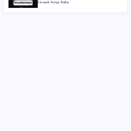
Lisanslı Setup Ruhu
SON YAZILAR
Artık çalışan primi tazminata yansıyacak
Sürekli maddi sorun yaşayan insanların beyni daha
çabuk yaşlanabiliyor: ‘Beyin de yoruluyor’
Hazine nakit gerçekleşmeleri 395,7 milyar TL açık
verdi
ROKETSAN’dan MSB’ye TAYFUN Fırlatma Aracı
Teslimatı