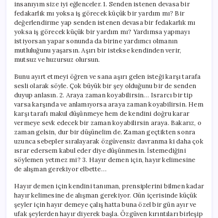
insanıyım size iyi eğlenceler. 1. Senden istenen devasa bir
fedakarlık mı yoksa iş görecek küçük bir yardım mı? Bir
değerlendirme yap senden istenen devasa bir fedakarlık mı
yoksa iş görecek küçük bir yardım mı? Yardımsa yapmayı
istiyorsan yapar sonunda da birine yardımcı olmanın
mutluluğunu yaşarsın. Aşırı bir istekse kendinden verir,
mutsuz ve huzursuz olursun.
Bunu ayırt etmeyi öğren ve sana aşırı gelen isteği karşı tarafa
sesli olarak söyle. Çok büyük bir şey olduğunu bir de senden
duyup anlasın. 2. Araya zaman koyabilirsin… Israrcı bir tip
varsa karşında ve anlamıyorsa araya zaman koyabilirsin. Hem
karşı tarafı makul düşünmeye hem de kendini doğru karar
vermeye sevk edecek bir zaman koyabilirsin araya. Bakarız, o
zaman gelsin, dur bir düşünelim de. Zaman geçtikten sonra
uzunca sebepler sıralayarak özgüvensiz davranma ki daha çok
ısrar edersem kabul eder diye düşünmesin. İstemediğini
söylemen yetmez mi? 3. Hayır demen için, hayır kelimesine
de alışman gerekiyor elbette…
Hayır demen için kendini tanıman, prensiplerini bilmen kadar
hayır kelimesine de alışman gerekiyor. Gün içerisinde küçük
şeyler için hayır demeye çalış hatta buna özel bir gün ayır ve
ufak şeylerden hayır diyerek başla. Özgüven kırıntıları birleşip