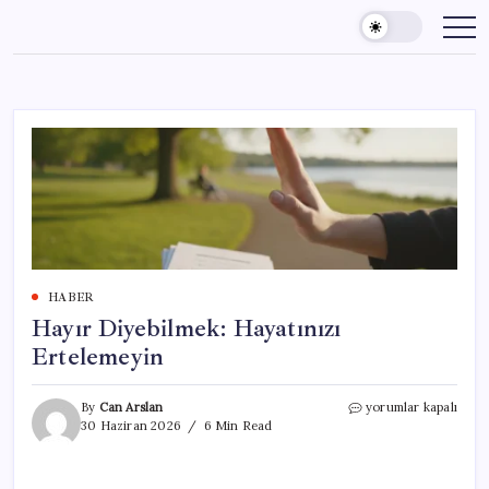
Skip
to
content
HABER
Hayır Diyebilmek: Hayatınızı
Ertelemeyin
Hayır
By
Can Arslan
yorumlar kapalı
Diyebilmek:
30 Haziran 2026
6 Min Read
Hayatınızı
Ertelemeyin
için