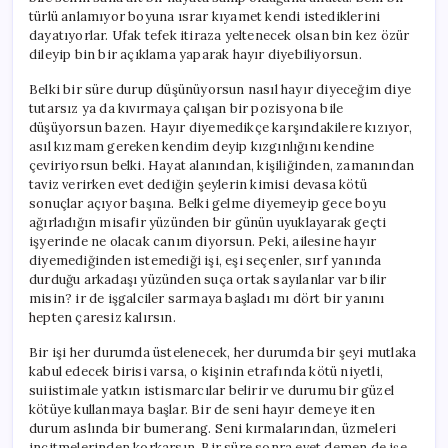
türlü anlamıyor boyuna ısrar kıyamet kendi istediklerini
dayatıyorlar. Ufak tefek itiraza yeltenecek olsan bin kez özür
dileyip bin bir açıklama yaparak hayır diyebiliyorsun.
Belki bir süre durup düşünüyorsun nasıl hayır diyeceğim diye
tutarsız ya da kıvırmaya çalışan bir pozisyona bile
düşüyorsun bazen. Hayır diyemedikçe karşındakilere kızıyor,
asıl kızmam gereken kendim deyip kızgınlığını kendine
çeviriyorsun belki. Hayat alanından, kişiliğinden, zamanından
taviz verirken evet dediğin şeylerin kimisi devasa kötü
sonuçlar açıyor başına. Belki gelme diyemeyip gece boyu
ağırladığın misafir yüzünden bir günün uyuklayarak geçti
işyerinde ne olacak canım diyorsun. Peki, ailesine hayır
diyemediğinden istemediği işi, eşi seçenler, sırf yanında
durduğu arkadaşı yüzünden suça ortak sayılanlar var bilir
misin? ir de işgalciler sarmaya başladı mı dört bir yanını
hepten çaresiz kalırsın.
Bir işi her durumda üstelenecek, her durumda bir şeyi mutlaka
kabul edecek birisi varsa, o kişinin etrafında kötü niyetli,
suiistimale yatkın istismarcılar belirir ve durumu bir güzel
kötüye kullanmaya başlar. Bir de seni hayır demeye iten
durum aslında bir bumerang. Seni kırmalarından, üzmeleri
incitmelerinden korkarsın. Bir süre sonra evet demen de işe