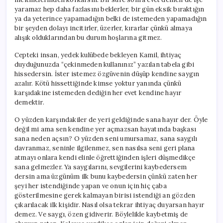
yaramaz hep daha fazlasını beklerler, bir gün eksik bıraktığın
ya da yeterince yapamadığın belki de istemeden yapamadığın
bir şeyden dolayı incitirler, üzerler, kırarlar çünkü almaya
alışık olduklarından bu durum hoşlarına gitmez.
Cepteki insan, yedek kulübede bekleyen Kamil, ihtiyaç
duyduğunuzda “çekinmeden kullanınız” yazılan tabela gibi
hissedersin. İster istemez özgüvenin düşüp kendine saygın
azalır. Kötü hissettiğinde kimse yoktur yanında çünkü
karşıdakine istemeden dediğin her evet kendine hayır
demektir.
O yüzden karşındakiler de yeri geldiğinde sana hayır der. Öyle
değil mi ama sen kendine yer açmazsan hayatında başkası
sana neden açsın? O yüzden seni umursamaz, sana saygılı
davranmaz, seninle ilgilenmez, sen nasılsa seni geri plana
atmayı onlara kendi elinle öğrettiğinden işleri düşmedikçe
sana gelmezler. Ya saygılarını, sevgilerini kaybedersem
dersin ama üzgünüm ilk bunu kaybedersin çünkü zaten her
şeyi her istendiğinde yapan ve onun için hiç çaba
gösterilmesine gerek kalmayan birisi istendiği an gözden
çıkarılacak ilk kişidir. Nasıl olsa tekrar ihtiyaç duyarsan hayır
demez. Ve saygı, özen gidiverir. Böylelikle kaybetmiş de