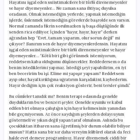
Hayatını işgal eden suiistimalcilere bir türlü direnemeyenler
ve hayır diyemeyenler… Ne zaman sana ihtiyaç duyulsa
oradasın. Olmak istemediğin yerlerde, yapmak istemediğin
işlerde, üslenmek istemediğin görevlerde başrolde sen varsın.
Normal zamanda fikrin sorulmazken iş başa düştüğünde ilk
senden rica ediliyor. İçinden “hayır, hayır, hayır” derken
ağzından hep “Evet, tamam yaparım, olur sorun değil” mi
çıkıyor? Sanırım sen de hayır diyemeyenlerdensin. Hayatını
işgal eden suiistimalcilere bir türlü direnemeyenler ve hayır
diyemeyenler… “Kötü biri gibi görünmek istemiyorum,
reddetsem kaba olduğumu düşünecekler. Reddedersem o da
benim istediklerimi yapmaz. İstediği şeyi yapabilirim, en iyi
ben beceririm bu işi. Elime mi yapışır yapsam? Reddetsem
ayıp olur, hayal kırıklığına uğratırım karşıdakini, kaybederim.
Hayır dediğim için çok reaksiyon gösterir, beni tersler şimdi.”
Bu cümleler tanıdık mı? Benim terapi odasında genelde
duyduklarım bu ve benzeri şeyler. Genelde uyumlu ve kabul
edilen biri olmaya çalıştığın için hayır kelimesinin yanından
bile geçmiyorsun. Az önce saydığım şeylerden dolayı uyum
göstermeli ve yıkan değil yapan taraf olmalısın. Aslında bu
çocukluktan itibaren sana öğretilmiş bir durum olabilir biliyor
musun? Hatta sana bir sır daha vereyim kültürel olarak da feci
halde evet demeye programlıyız. Hayır diyememek ciddi bir