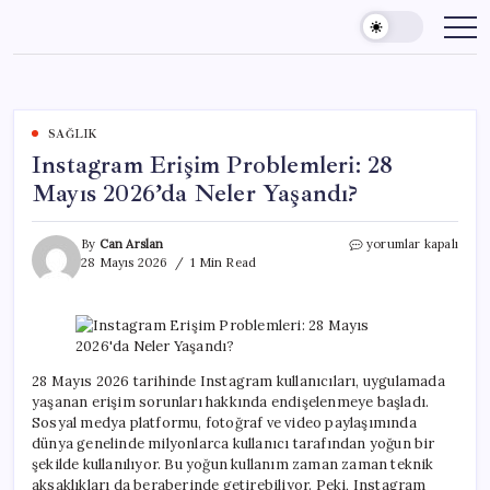
Skip
to
content
SAĞLIK
Instagram Erişim Problemleri: 28
Mayıs 2026’da Neler Yaşandı?
Instagram
By
Can Arslan
yorumlar kapalı
Erişim
28 Mayıs 2026
1 Min Read
Problemleri:
28
Mayıs
2026’da
Neler
Yaşandı?
28 Mayıs 2026 tarihinde Instagram kullanıcıları, uygulamada
için
yaşanan erişim sorunları hakkında endişelenmeye başladı.
Sosyal medya platformu, fotoğraf ve video paylaşımında
dünya genelinde milyonlarca kullanıcı tarafından yoğun bir
şekilde kullanılıyor. Bu yoğun kullanım zaman zaman teknik
aksaklıkları da beraberinde getirebiliyor. Peki, Instagram