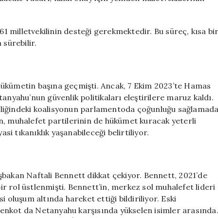
61 milletvekilinin desteği gerekmektedir. Bu süreç, kısa bi
 sürebilir.
hükümetin başına geçmişti. Ancak, 7 Ekim 2023’te Hamas
anyahu’nun güvenlik politikaları eleştirilere maruz kaldı.
rliğindeki koalisyonun parlamentoda çoğunluğu sağlamad
n, muhalefet partilerinin de hükümet kuracak yeterli
 tıkanıklık yaşanabileceği belirtiliyor.
şbakan Naftali Bennett dikkat çekiyor. Bennett, 2021’de
 rol üstlenmişti. Bennett’in, merkez sol muhalefet lideri
si oluşum altında hareket ettiği bildiriliyor. Eski
enkot da Netanyahu karşısında yükselen isimler arasında