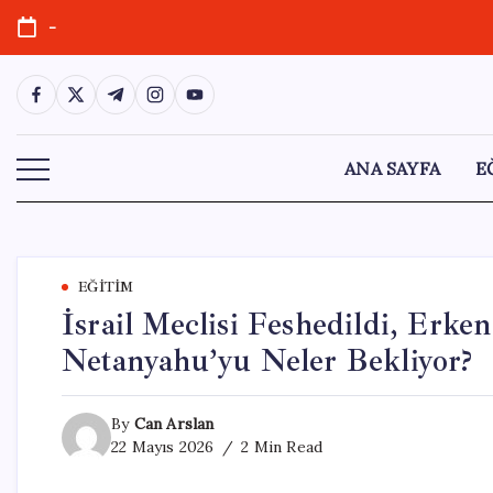
Skip
-
to
content
https://www.facebook.com/
https://twitter.com/
https://t.me/
https://www.instagram.com/
https://youtube.com/
ANA SAYFA
E
EĞITIM
İsrail Meclisi Feshedildi, Erke
Netanyahu’yu Neler Bekliyor?
By
Can Arslan
22 Mayıs 2026
2 Min Read