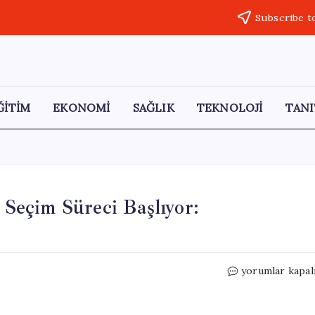
Subscribe t
ĞİTİM
EKONOMİ
SAĞLIK
TEKNOLOJİ
TANI
n Seçim Süreci Başlıyor:
İsrail
yorumlar kapal
Meclisi
Feshedildi,
Erken