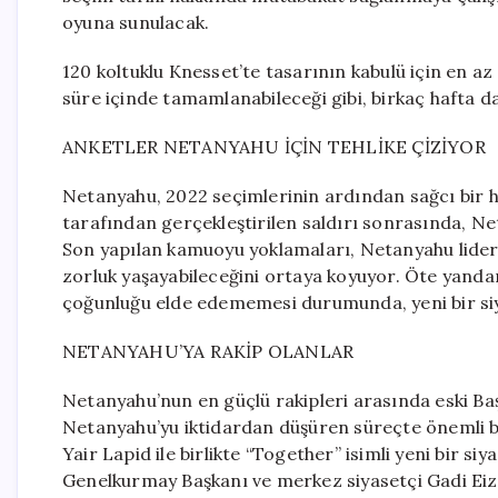
oyuna sunulacak.
120 koltuklu Knesset’te tasarının kabulü için en az 
süre içinde tamamlanabileceği gibi, birkaç hafta da
ANKETLER NETANYAHU İÇİN TEHLİKE ÇİZİYOR
Netanyahu, 2022 seçimlerinin ardından sağcı bir 
tarafından gerçekleştirilen saldırı sonrasında, Net
Son yapılan kamuoyu yoklamaları, Netanyahu lide
zorluk yaşayabileceğini ortaya koyuyor. Öte yanda
çoğunluğu elde edememesi durumunda, yeni bir siyasi
NETANYAHU’YA RAKİP OLANLAR
Netanyahu’nun en güçlü rakipleri arasında eski Ba
Netanyahu’yu iktidardan düşüren süreçte önemli bir
Yair Lapid ile birlikte “Together” isimli yeni bir siya
Genelkurmay Başkanı ve merkez siyasetçi Gadi Eiz