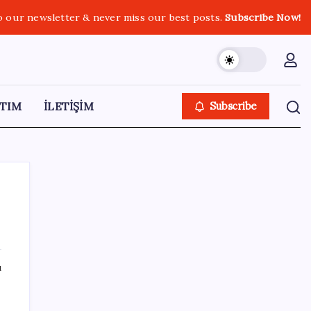
o our newsletter & never miss our best posts.
Subscribe Now!
TIM
İLETİŞİM
Subscribe
SON YAZILAR
ı
Kâğıt para tarih oldu: Yeni banknotlar
makinede yıkansa bile bozulmuyor