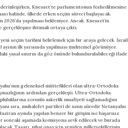
Seçim
lik derinleşirken, Knesset’te parlamentonun feshedilmesine
Süreci
ması halinde, ülkede erken seçim süreci başlayacak.
Başlıyor:
m 2026’da yapılması bekleniyor. Ancak, Knesset’in
Netanyahu’yu
e gerçekleşme ihtimali ortaya çıktı.
Neler
Bekliyor?
yeni seçim tarihini belirlemek için bir araya gelecek. İsrail
için
l ayının ilk yarısında yapılması muhtemel görünüyor.
aki yasal sınırın da göz önünde bulundurulabileceği ifade
yahu’nun geleneksel müttefikleri olan ultra-Ortodoks
laşmazlığının ardından gerçekleşti. Ultra-Ortodoks
pluluklarına zorunlu askerlik muafiyeti sağlamadığını
yanı sıra, muhalefet partileri de uzun süredir Netanyahu
aziran ayında yapılan benzer bir girişim ise başarısız
 bir sonraki aşamada komisyona sevk edilecek ve burada
cak. Tasarı, nihai onay için yeniden milletvekillerinin