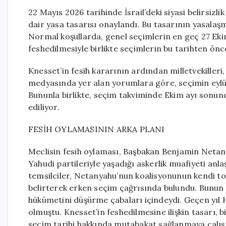
22 Mayıs 2026 tarihinde İsrail’deki siyasi belirsiz
dair yasa tasarısı onaylandı. Bu tasarının yasalaş
Normal koşullarda, genel seçimlerin en geç 27 Eki
feshedilmesiyle birlikte seçimlerin bu tarihten önc
Knesset’in fesih kararının ardından milletvekilleri, 
medyasında yer alan yorumlara göre, seçimin eylü
Bununla birlikte, seçim takviminde Ekim ayı sonund
ediliyor.
FESİH OYLAMASININ ARKA PLANI
Meclisin fesih oylaması, Başbakan Benjamin Netan
Yahudi partileriyle yaşadığı askerlik muafiyeti an
temsilciler, Netanyahu’nun koalisyonunun kendi to
belirterek erken seçim çağrısında bulundu. Bunun 
hükümetini düşürme çabaları içindeydi. Geçen yıl H
olmuştu. Knesset’in feshedilmesine ilişkin tasarı,
seçim tarihi hakkında mutabakat sağlanmaya çalışıla