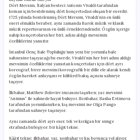
Dört Mevsim, İtalyan besteci Antonio Vivaldi tarafından
keman için bestelenmiş dört konçertodan oluşan bir eserdir.
1725 yılında bestelenmiş Dört Mevsim, Vivaldi’nin en ünlü
eseri olmakla beraber, aynı zamanda Barok müzik ve klasik
müzik repertuvarının en ünlü örneklerindendir. Özgün içeriğe
sahip konçertoların her biri, adını aldığı mevsimin
özelliklerini yansıtır.
İstanbul Genç Bale Topluluğu’nun yeni bir yorumla bale
sahnesine taşıyacağı bu eserde, Vivaldi’nin her biri adını aldığı
mevsimin özelliklerini yansıtan konçertoları için dört ayrı
koreograf, birer mevsimi koreografik bir dille ele alarak kendi
özgün hareket anlayışını ve kültürel bakış açısını sahneye
taşıyor.
İlkbahar, Matthew Soloviev imzasını taşırken; yaz mevsimi
“Animus” ile sahnede hayat buluyor. Sonbahar, Sasha Evtimova
tarafından yorumlanırken, kış mevsimi ise Olga Pango
tarafından sahneye taşınıyor.
Aynı zamanda dört ayrı eser, tek ve kırılgan bir simge
etrafında birleşiyor: bir kâğıt tekne.
Kâğıt tekne; ilkbahar, yaz, sonbahar ve kış boyunca yol alıyor.