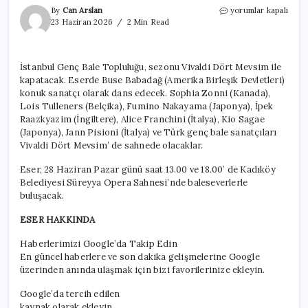
İstanbul
By
Can Arslan
yorumlar kapalı
Genç
23 Haziran 2026
2 Min Read
Bale
Topluluğu,
sezonu
İstanbul Genç Bale Topluluğu, sezonu Vivaldi Dört Mevsim ile
Vivaldi
kapatacak. Eserde Buse Babadağ (Amerika Birleşik Devletleri)
Dört
Mevsim
konuk sanatçı olarak dans edecek. Sophia Zonni (Kanada),
ile
Lois Tulleners (Belçika), Fumino Nakayama (Japonya), İpek
kapatıyor
Raazkyazim (İngiltere), Alice Franchini (İtalya), Kio Sagae
için
(Japonya), Jann Pisioni (İtalya) ve Türk genç bale sanatçıları
Vivaldi Dört Mevsim’ de sahnede olacaklar.
Eser, 28 Haziran Pazar günü saat 13.00 ve 18.00’ de Kadıköy
Belediyesi Süreyya Opera Sahnesi’nde baleseverlerle
buluşacak.
ESER HAKKINDA
Haberlerimizi Google’da Takip Edin
En güncel haberlere ve son dakika gelişmelerine Google
üzerinden anında ulaşmak için bizi favorilerinize ekleyin.
Google’da tercih edilen
kaynak olarak ekleyin