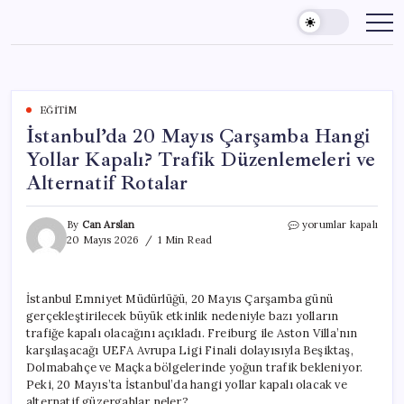
Skip
to
content
EĞITIM
İstanbul’da 20 Mayıs Çarşamba Hangi
Yollar Kapalı? Trafik Düzenlemeleri ve
Alternatif Rotalar
İstanbul’da
By
Can Arslan
yorumlar kapalı
20
20 Mayıs 2026
1 Min Read
Mayıs
Çarşamba
Hangi
İstanbul Emniyet Müdürlüğü, 20 Mayıs Çarşamba günü
Yollar
gerçekleştirilecek büyük etkinlik nedeniyle bazı yolların
Kapalı?
Trafik
trafiğe kapalı olacağını açıkladı. Freiburg ile Aston Villa’nın
Düzenlemeleri
karşılaşacağı UEFA Avrupa Ligi Finali dolayısıyla Beşiktaş,
ve
Dolmabahçe ve Maçka bölgelerinde yoğun trafik bekleniyor.
Alternatif
Peki, 20 Mayıs’ta İstanbul’da hangi yollar kapalı olacak ve
Rotalar
alternatif güzergahlar neler?