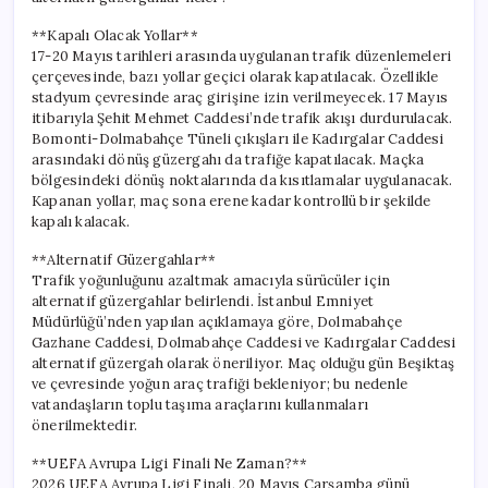
için
**Kapalı Olacak Yollar**
17-20 Mayıs tarihleri arasında uygulanan trafik düzenlemeleri
çerçevesinde, bazı yollar geçici olarak kapatılacak. Özellikle
stadyum çevresinde araç girişine izin verilmeyecek. 17 Mayıs
itibarıyla Şehit Mehmet Caddesi’nde trafik akışı durdurulacak.
Bomonti-Dolmabahçe Tüneli çıkışları ile Kadırgalar Caddesi
arasındaki dönüş güzergahı da trafiğe kapatılacak. Maçka
bölgesindeki dönüş noktalarında da kısıtlamalar uygulanacak.
Kapanan yollar, maç sona erene kadar kontrollü bir şekilde
kapalı kalacak.
**Alternatif Güzergahlar**
Trafik yoğunluğunu azaltmak amacıyla sürücüler için
alternatif güzergahlar belirlendi. İstanbul Emniyet
Müdürlüğü’nden yapılan açıklamaya göre, Dolmabahçe
Gazhane Caddesi, Dolmabahçe Caddesi ve Kadırgalar Caddesi
alternatif güzergah olarak öneriliyor. Maç olduğu gün Beşiktaş
ve çevresinde yoğun araç trafiği bekleniyor; bu nedenle
vatandaşların toplu taşıma araçlarını kullanmaları
önerilmektedir.
**UEFA Avrupa Ligi Finali Ne Zaman?**
2026 UEFA Avrupa Ligi Finali, 20 Mayıs Çarşamba günü