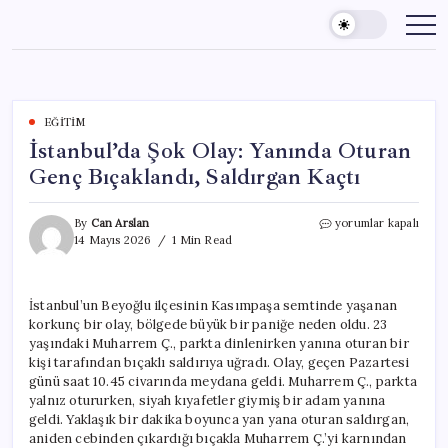
Skip
to
content
EĞITIM
İstanbul’da Şok Olay: Yanında Oturan
Genç Bıçaklandı, Saldırgan Kaçtı
İstanbul’da
By
Can Arslan
yorumlar kapalı
Şok
14 Mayıs 2026
1 Min Read
Olay:
Yanında
Oturan
İstanbul’un Beyoğlu ilçesinin Kasımpaşa semtinde yaşanan
Genç
korkunç bir olay, bölgede büyük bir paniğe neden oldu. 23
Bıçaklandı,
Saldırgan
yaşındaki Muharrem Ç., parkta dinlenirken yanına oturan bir
Kaçtı
kişi tarafından bıçaklı saldırıya uğradı. Olay, geçen Pazartesi
için
günü saat 10.45 civarında meydana geldi. Muharrem Ç., parkta
yalnız otururken, siyah kıyafetler giymiş bir adam yanına
geldi. Yaklaşık bir dakika boyunca yan yana oturan saldırgan,
aniden cebinden çıkardığı bıçakla Muharrem Ç.’yi karnından