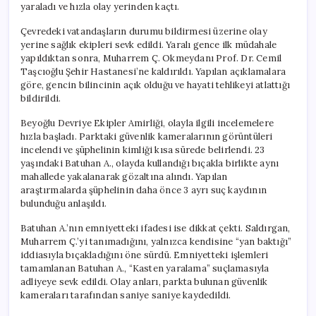
yaraladı ve hızla olay yerinden kaçtı.
Çevredeki vatandaşların durumu bildirmesi üzerine olay
yerine sağlık ekipleri sevk edildi. Yaralı gence ilk müdahale
yapıldıktan sonra, Muharrem Ç. Okmeydanı Prof. Dr. Cemil
Taşcıoğlu Şehir Hastanesi’ne kaldırıldı. Yapılan açıklamalara
göre, gencin bilincinin açık olduğu ve hayati tehlikeyi atlattığı
bildirildi.
Beyoğlu Devriye Ekipler Amirliği, olayla ilgili incelemelere
hızla başladı. Parktaki güvenlik kameralarının görüntüleri
incelendi ve şüphelinin kimliği kısa sürede belirlendi. 23
yaşındaki Batuhan A., olayda kullandığı bıçakla birlikte aynı
mahallede yakalanarak gözaltına alındı. Yapılan
araştırmalarda şüphelinin daha önce 3 ayrı suç kaydının
bulunduğu anlaşıldı.
Batuhan A.’nın emniyetteki ifadesi ise dikkat çekti. Saldırgan,
Muharrem Ç.’yi tanımadığını, yalnızca kendisine “yan baktığı”
iddiasıyla bıçakladığını öne sürdü. Emniyetteki işlemleri
tamamlanan Batuhan A., “Kasten yaralama” suçlamasıyla
adliyeye sevk edildi. Olay anları, parkta bulunan güvenlik
kameraları tarafından saniye saniye kaydedildi.