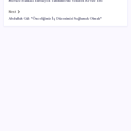
Merkez Bankası Enflasyon Tahminlerini Yeniden Revize Etti
Next
Abdullah Gül: “Önceliğimiz İç Düzenimizi Sağlamak Olmalı”
SON YAZILAR
Kâğıt para tarih oldu: Yeni banknotlar makinede
yıkansa bile bozulmuyor
Özgür Özel’den açlık grevindeki şehit aileleri ve
gazilere destek: ‘Hakkınız verilene kadar
yanınızdayız’