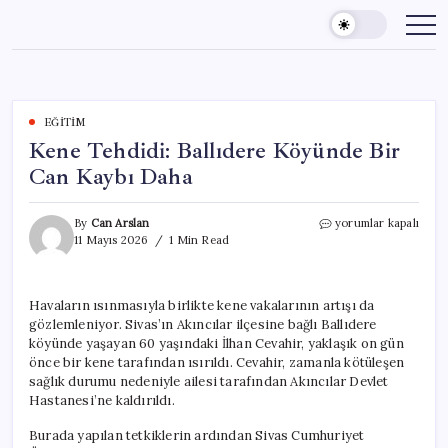
Skip
to
content
EĞITIM
Kene Tehdidi: Ballıdere Köyünde Bir
Can Kaybı Daha
Kene
By
Can Arslan
yorumlar kapalı
Tehdidi:
11 Mayıs 2026
1 Min Read
Ballıdere
Köyünde
Bir
Havaların ısınmasıyla birlikte kene vakalarının artışı da
Can
gözlemleniyor. Sivas’ın Akıncılar ilçesine bağlı Ballıdere
Kaybı
Daha
köyünde yaşayan 60 yaşındaki İlhan Cevahir, yaklaşık on gün
için
önce bir kene tarafından ısırıldı. Cevahir, zamanla kötüleşen
sağlık durumu nedeniyle ailesi tarafından Akıncılar Devlet
Hastanesi’ne kaldırıldı.
Burada yapılan tetkiklerin ardından Sivas Cumhuriyet