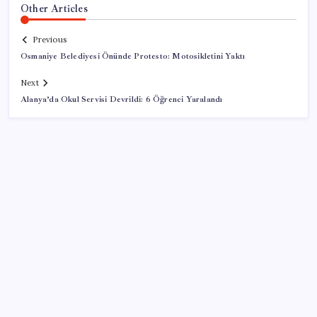
Other Articles
Previous
Osmaniye Belediyesi Önünde Protesto: Motosikletini Yaktı
Next
Alanya’da Okul Servisi Devrildi: 6 Öğrenci Yaralandı
SON YAZILAR
İran, anlaşmada ABD ve İsrail gemilerine yasak
istiyor