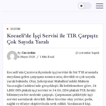
Skip
to
content
EĞITIM
Kocaeli’de İşçi Servisi ile TIR Çarpıştı:
Çok Sayıda Yaralı
Kocaeli’de
By
Can Arslan
yorumlar kapalı
İşçi
11 Mayıs 2026
1 Min Read
Servisi
ile
TIR
Kocaeli’nin Çayırova ilçesinde işçi servisi ile bir TIR arasında
Çarpıştı:
meydana gelen çarpışma sonucu araç devrildi ve çok sayıda
Çok
Sayıda
yaralı bulundu. Olay, Şekerpınar Mahallesi’ndeki Muhsin
Yaralı
Yazıcıoğlu Caddesi’nde gerçekleşti. İlk belirlemelere göre, 34
için
LMH 089 plakalı işçi servisi ve 34 GA 2154 plakalı TIR, henüz
bilinmeyen bir nedenle çarpıştı. Çarpmanın şiddetiyle işçi
servisi savrularak devrildi. İhbar üzerine olay yerine, polis,
sağlık ve itfaiye ekipleri hızla sevk edildi. Yaralanan 8 kişi,