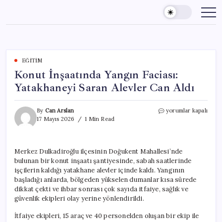
Skip
to
content
EĞITIM
Konut İnşaatında Yangın Faciası:
Yatakhaneyi Saran Alevler Can Aldı
Konut
By
Can Arslan
yorumlar kapalı
İnşaatında
17 Mayıs 2026
1 Min Read
Yangın
Faciası:
Yatakhaneyi
Merkez Dulkadiroğlu ilçesinin Doğukent Mahallesi’nde
Saran
bulunan bir konut inşaatı şantiyesinde, sabah saatlerinde
Alevler
Can
işçilerin kaldığı yatakhane alevler içinde kaldı. Yangının
Aldı
başladığı anlarda, bölgeden yükselen dumanlar kısa sürede
için
dikkat çekti ve ihbar sonrası çok sayıda itfaiye, sağlık ve
güvenlik ekipleri olay yerine yönlendirildi.
İtfaiye ekipleri, 15 araç ve 40 personelden oluşan bir ekip ile