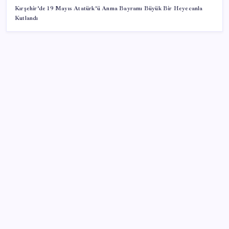
Kırşehir’de 19 Mayıs Atatürk’ü Anma Bayramı Büyük Bir Heyecanla
Kutlandı
SON YAZILAR
Bu otomobil tek depo yakıtla 1980 kilometre gitti:
Rekoru sağlayan şey ilk akla gelen olmadı
Dünya Altın Konseyi’nden kritik rapor: Altın
piyasasında kısa vadede ne olacak?
İran, anlaşmada ABD ve İsrail gemilerine yasak
istiyor