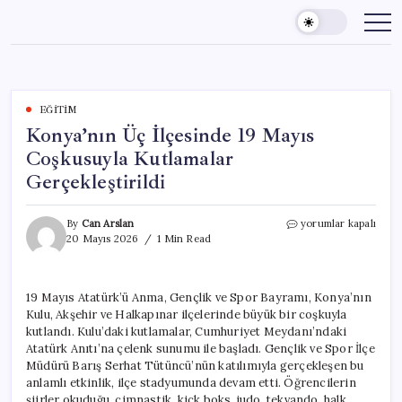
Skip
to
content
EĞITIM
Konya’nın Üç İlçesinde 19 Mayıs
Coşkusuyla Kutlamalar
Gerçekleştirildi
Konya’nın
By
Can Arslan
yorumlar kapalı
Üç
20 Mayıs 2026
1 Min Read
İlçesinde
19
Mayıs
19 Mayıs Atatürk’ü Anma, Gençlik ve Spor Bayramı, Konya’nın
Coşkusuyla
Kulu, Akşehir ve Halkapınar ilçelerinde büyük bir coşkuyla
Kutlamalar
Gerçekleştirildi
kutlandı. Kulu’daki kutlamalar, Cumhuriyet Meydanı’ndaki
için
Atatürk Anıtı’na çelenk sunumu ile başladı. Gençlik ve Spor İlçe
Müdürü Barış Serhat Tütüncü’nün katılımıyla gerçekleşen bu
anlamlı etkinlik, ilçe stadyumunda devam etti. Öğrencilerin
şiirler okuduğu, cimnastik, kick boks, judo, tekvando, halk