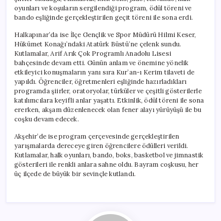
oyunları ve koşuların sergilendiği program, ödül töreni ve
bando eşliğinde gerçekleştirilen geçit töreni ile sona erdi.
Halkapınar’da ise İlçe Gençlik ve Spor Müdürü Hilmi Keser,
Hükümet Konağı’ndaki Atatürk Büstü’ne çelenk sundu.
Kutlamalar, Arif Arık Çok Programlı Anadolu Lisesi
bahçesinde devam etti. Günün anlam ve önemine yönelik
etkileyici konuşmaların yanı sıra Kur’an-ı Kerim tilaveti de
yapıldı. Öğrenciler, öğretmenleri eşliğinde hazırladıkları
programda şiirler, oratoryolar, türküler ve çeşitli gösterilerle
katılımcılara keyifli anlar yaşattı. Etkinlik, ödül töreni ile sona
ererken, akşam düzenlenecek olan fener alayı yürüyüşü ile bu
coşku devam edecek.
Akşehir’de ise program çerçevesinde gerçekleştirilen
yarışmalarda dereceye giren öğrencilere ödülleri verildi.
Kutlamalar, halk oyunları, bando, boks, basketbol ve jimnastik
gösterileri ile renkli anlara sahne oldu. Bayram coşkusu, her
üç ilçede de büyük bir sevinçle kutlandı.