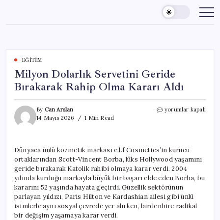
Skip
to
content
EĞITIM
Milyon Dolarlık Servetini Geride
Bırakarak Rahip Olma Kararı Aldı
Milyon
By
Can Arslan
yorumlar kapalı
Dolarlık
14 Mayıs 2026
1 Min Read
Servetini
Geride
Bırakarak
Dünyaca ünlü kozmetik markası e.l.f Cosmetics’in kurucu
Rahip
ortaklarından Scott-Vincent Borba, lüks Hollywood yaşamını
Olma
Kararı
geride bırakarak Katolik rahibi olmaya karar verdi. 2004
Aldı
yılında kurduğu markayla büyük bir başarı elde eden Borba, bu
için
kararını 52 yaşında hayata geçirdi. Güzellik sektörünün
parlayan yıldızı, Paris Hilton ve Kardashian ailesi gibi ünlü
isimlerle aynı sosyal çevrede yer alırken, birdenbire radikal
bir değişim yaşamaya karar verdi.