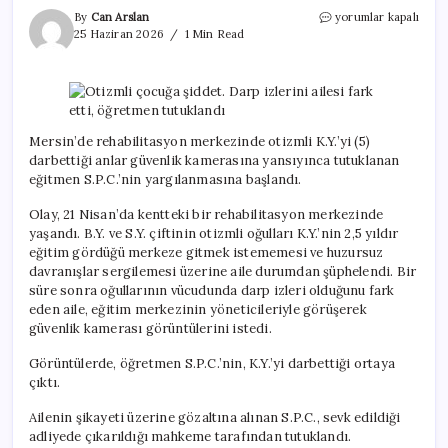
Otizmli
By
Can Arslan
yorumlar kapalı
çocuğa
25 Haziran 2026
1 Min Read
şiddet.
Darp
izlerini
ailesi
fark
etti,
Mersin’de rehabilitasyon merkezinde otizmli K.Y.’yi (5)
öğretmen
darbettiği anlar güvenlik kamerasına yansıyınca tutuklanan
tutuklandı
eğitmen S.P.C.’nin yargılanmasına başlandı.
için
Olay, 21 Nisan’da kentteki bir rehabilitasyon merkezinde
yaşandı. B.Y. ve S.Y. çiftinin otizmli oğulları K.Y.’nin 2,5 yıldır
eğitim gördüğü merkeze gitmek istememesi ve huzursuz
davranışlar sergilemesi üzerine aile durumdan şüphelendi. Bir
süre sonra oğullarının vücudunda darp izleri olduğunu fark
eden aile, eğitim merkezinin yöneticileriyle görüşerek
güvenlik kamerası görüntülerini istedi.
Görüntülerde, öğretmen S.P.C.’nin, K.Y.’yi darbettiği ortaya
çıktı.
Ailenin şikayeti üzerine gözaltına alınan S.P.C., sevk edildiği
adliyede çıkarıldığı mahkeme tarafından tutuklandı.