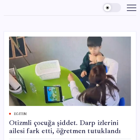
Skip
to
content
EĞITIM
Otizmli çocuğa şiddet. Darp izlerini
ailesi fark etti, öğretmen tutuklandı