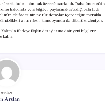
İstanbul
tirilerek ifadesi alınmak üzere hazırlandı. Daha önce etkin
Adliyesi’ne
umu hakkında yeni bilgiler paylaşmak istediği belirtildi.
Sevk
alım’ın ek ifadesinin ne tür detaylar içereceğini merakla
Edildi
elirsizlikleri artırırken, kamuoyunda da dikkatle izleniyor.
için
alım’ın ifadeye ilişkin detaylarına dair yeni bilgilere
e kalın.
Author
n Arslan