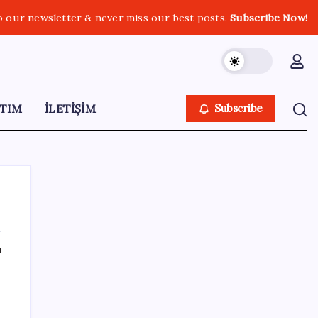
o our newsletter & never miss our best posts.
Subscribe Now!
TIM
İLETİŞİM
Subscribe
ı
SON YAZILAR
Akaryakıtta tabela değişiyor: Benzinde
indirim yolda