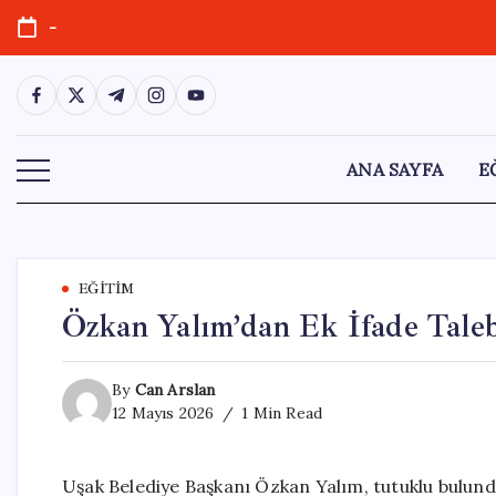
Skip
-
to
content
https://www.facebook.com/
https://twitter.com/
https://t.me/
https://www.instagram.com/
https://youtube.com/
ANA SAYFA
E
EĞITIM
Özkan Yalım’dan Ek İfade Talebi
By
Can Arslan
12 Mayıs 2026
1 Min Read
Uşak Belediye Başkanı Özkan Yalım, tutuklu bulund