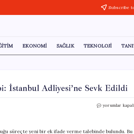
Subscribe t
ĞİTİM
EKONOMİ
SAĞLIK
TEKNOLOJİ
TANI
: İstanbul Adliyesi’ne Sevk Edildi
Özkan
yorumlar kapal
Yalım’dan
Ek
İfade
Talebi:
uğu süreçte yeni bir ek ifade verme talebinde bulundu. Bu