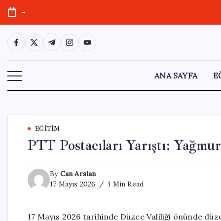
Skip
-
to
content
https://www.facebook.com/
https://twitter.com/
https://t.me/
https://www.instagram.com/
https://youtube.com/
ANA SAYFA
E
EĞITIM
PTT Postacıları Yarıştı: Yağm
By
Can Arslan
17 Mayıs 2026
1 Min Read
17 Mayıs 2026 tarihinde Düzce Valiliği önünde dü