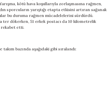
Azimle
Yarışma, kötü hava koşullarıyla zorlaşmasına rağmen,
Koştular
adın sporcuların yarıştığı etapta etkisini artıran sağanak
için
cılar bu duruma rağmen mücadelelerini sürdürdü.
 ter dökerken, 51 erkek postacı da 10 kilometrelik
rekabet etti.
e takım bazında aşağıdaki gibi sıralandı: