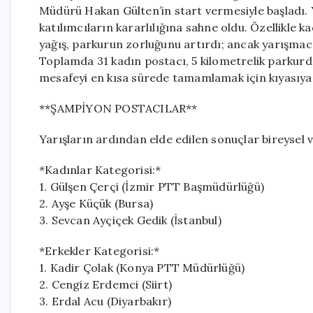
Müdürü Hakan Gülten’in start vermesiyle başladı. 
katılımcıların kararlılığına sahne oldu. Özellikle k
yağış, parkurun zorluğunu artırdı; ancak yarışma
Toplamda 31 kadın postacı, 5 kilometrelik parkurda
mesafeyi en kısa sürede tamamlamak için kıyasıya 
**ŞAMPİYON POSTACILAR**
Yarışların ardından elde edilen sonuçlar bireysel v
*Kadınlar Kategorisi:*
1. Gülşen Çerçi (İzmir PTT Başmüdürlüğü)
2. Ayşe Küçük (Bursa)
3. Sevcan Ayçiçek Gedik (İstanbul)
*Erkekler Kategorisi:*
1. Kadir Çolak (Konya PTT Müdürlüğü)
2. Cengiz Erdemci (Siirt)
3. Erdal Acu (Diyarbakır)