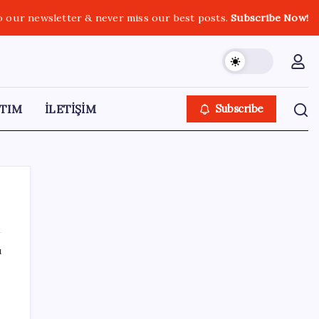
o our newsletter & never miss our best posts.
Subscribe Now!
TIM
İLETİŞİM
Subscribe
ı
SON YAZILAR
Kâğıt para tarih oldu: Yeni banknotlar
makinede yıkansa bile bozulmuyor