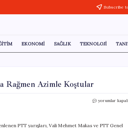
Subscribe t
ĞİTİM
EKONOMİ
SAĞLIK
TEKNOLOJİ
TANI
ura Rağmen Azimle Koştular
PTT
yorumlar kapal
Postacıları
Yarıştı:
Yağmura
Rağmen
zenlenen PTT yarışları, Vali Mehmet Makas ve PTT Genel