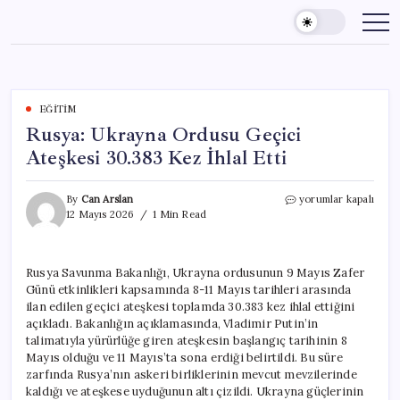
Skip
to
content
EĞITIM
Rusya: Ukrayna Ordusu Geçici
Ateşkesi 30.383 Kez İhlal Etti
Rusya:
By
Can Arslan
yorumlar kapalı
Ukrayna
12 Mayıs 2026
1 Min Read
Ordusu
Geçici
Ateşkesi
Rusya Savunma Bakanlığı, Ukrayna ordusunun 9 Mayıs Zafer
30.383
Günü etkinlikleri kapsamında 8-11 Mayıs tarihleri arasında
Kez
İhlal
ilan edilen geçici ateşkesi toplamda 30.383 kez ihlal ettiğini
Etti
açıkladı. Bakanlığın açıklamasında, Vladimir Putin’in
için
talimatıyla yürürlüğe giren ateşkesin başlangıç tarihinin 8
Mayıs olduğu ve 11 Mayıs’ta sona erdiği belirtildi. Bu süre
zarfında Rusya’nın askeri birliklerinin mevcut mevzilerinde
kaldığı ve ateşkese uyduğunun altı çizildi. Ukrayna güçlerinin