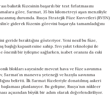
Füzesi:
ası balistik füzesinin başarılı bir test fırlatmasını
35
klamalara göre, Sarmat, 35 bin kilometreyi aşan menziliyle
Bin
 kazanmış durumda. Rusya Stratejik Füze Kuvvetleri (RVSN)
Kilometre
in’e giderek füzenin görevini başarıyla tamamladığını
Menzil
ile
Savunma
ni geride bıraktığını gösteriyor. Yeni nesil bu füze,
Sistemlerini
 başlığı kapasitesine sahip. Sıvı yakıt teknolojisi ile
Aşmayı
Başardı
 önemli bir iyileşme sağlarken, isabet oranını da eski
için
ersonik blokları sayesinde mevcut hava ve füze savunma
v, Sarmat’ın manevra yeteneği ve hızıyla savunma
ığını belirtti. İlk Sarmat füzeleriyle donatılmış askeri
e başlaması planlanıyor. Bu gelişme, Rusya’nın nükleer
ıması açısından büyük bir adım olarak değerlendiriliyor.