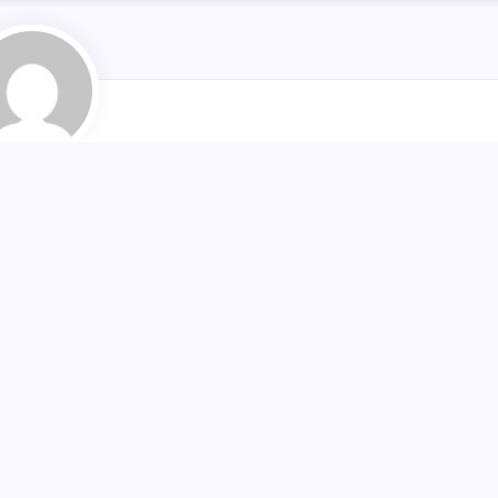
Author
n Arslan
Follow Me
Next