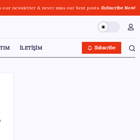
o our newsletter & never miss our best posts.
Subscribe Now!
TIM
İLETİŞİM
Subscribe
SON YAZILAR
ı
Meta’ya çocuk güvenliği davasında 567
milyon dolar ceza