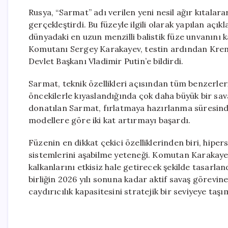
Rusya, “Sarmat” adı verilen yeni nesil ağır kıtalarar
gerçekleştirdi. Bu füzeyle ilgili olarak yapılan açı
dünyadaki en uzun menzilli balistik füze unvanını
Komutanı Sergey Karakayev, testin ardından Kreml
Devlet Başkanı Vladimir Putin’e bildirdi.
Sarmat, teknik özellikleri açısından tüm benzerleri
öncekilerle kıyaslandığında çok daha büyük bir savaş
donatılan Sarmat, fırlatmaya hazırlanma süresinde
modellere göre iki kat artırmayı başardı.
Füzenin en dikkat çekici özelliklerinden biri, hip
sistemlerini aşabilme yeteneği. Komutan Karakaye
kalkanlarını etkisiz hale getirecek şekilde tasarland
birliğin 2026 yılı sonuna kadar aktif savaş görevin
caydırıcılık kapasitesini stratejik bir seviyeye taş