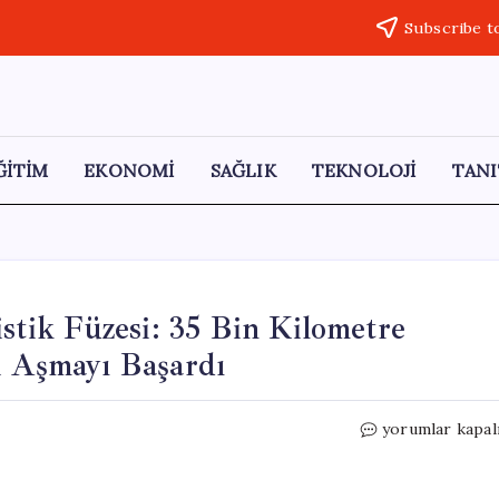
Subscribe t
ĞİTİM
EKONOMİ
SAĞLIK
TEKNOLOJİ
TANI
istik Füzesi: 35 Bin Kilometre
i Aşmayı Başardı
Rusya’nın
yorumlar kapal
Yeni
Kıtalararası
Balistik