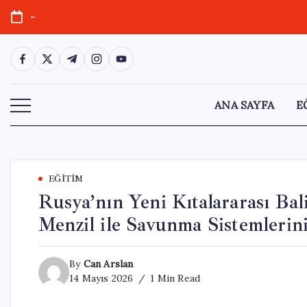
Skip
-
to
content
https://www.facebook.com/
https://twitter.com/
https://t.me/
https://www.instagram.com/
https://youtube.com/
ANA SAYFA
E
EĞITIM
Rusya’nın Yeni Kıtalararası Bal
Menzil ile Savunma Sistemlerin
By
Can Arslan
14 Mayıs 2026
1 Min Read