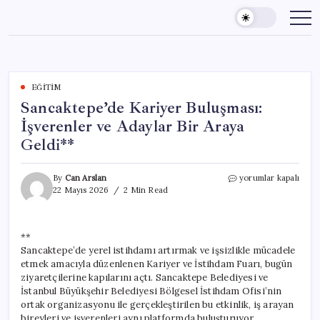
Skip
to
content
EĞITIM
Sancaktepe’de Kariyer Buluşması:
İşverenler ve Adaylar Bir Araya
Geldi**
Sancaktepe’de
By
Can Arslan
yorumlar kapalı
Kariyer
22 Mayıs 2026
2 Min Read
Buluşması:
İşverenler
ve
**
Adaylar
Sancaktepe’de yerel istihdamı artırmak ve işsizlikle mücadele
Bir
Araya
etmek amacıyla düzenlenen Kariyer ve İstihdam Fuarı, bugün
Geldi**
ziyaretçilerine kapılarını açtı. Sancaktepe Belediyesi ve
için
İstanbul Büyükşehir Belediyesi Bölgesel İstihdam Ofisi’nin
ortak organizasyonu ile gerçekleştirilen bu etkinlik, iş arayan
bireyleri ve işverenleri aynı platformda buluşturuyor.