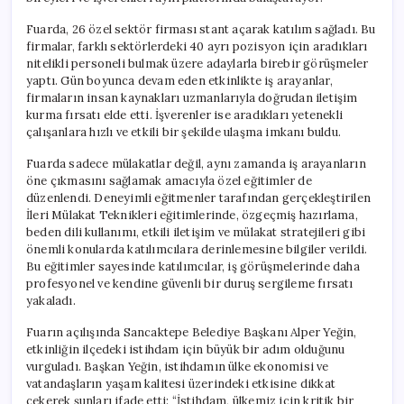
Fuarda, 26 özel sektör firması stant açarak katılım sağladı. Bu
firmalar, farklı sektörlerdeki 40 ayrı pozisyon için aradıkları
nitelikli personeli bulmak üzere adaylarla birebir görüşmeler
yaptı. Gün boyunca devam eden etkinlikte iş arayanlar,
firmaların insan kaynakları uzmanlarıyla doğrudan iletişim
kurma fırsatı elde etti. İşverenler ise aradıkları yetenekli
çalışanlara hızlı ve etkili bir şekilde ulaşma imkanı buldu.
Fuarda sadece mülakatlar değil, aynı zamanda iş arayanların
öne çıkmasını sağlamak amacıyla özel eğitimler de
düzenlendi. Deneyimli eğitmenler tarafından gerçekleştirilen
İleri Mülakat Teknikleri eğitimlerinde, özgeçmiş hazırlama,
beden dili kullanımı, etkili iletişim ve mülakat stratejileri gibi
önemli konularda katılımcılara derinlemesine bilgiler verildi.
Bu eğitimler sayesinde katılımcılar, iş görüşmelerinde daha
profesyonel ve kendine güvenli bir duruş sergileme fırsatı
yakaladı.
Fuarın açılışında Sancaktepe Belediye Başkanı Alper Yeğin,
etkinliğin ilçedeki istihdam için büyük bir adım olduğunu
vurguladı. Başkan Yeğin, istihdamın ülke ekonomisi ve
vatandaşların yaşam kalitesi üzerindeki etkisine dikkat
çekerek şunları ifade etti: “İstihdam, ülkemiz için kritik bir