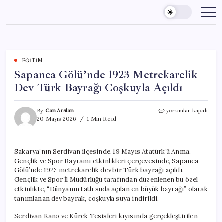
Skip
to
content
EĞITIM
Sapanca Gölü’nde 1923 Metrekarelik
Dev Türk Bayrağı Coşkuyla Açıldı
Sapanca
By
Can Arslan
yorumlar kapalı
Gölü’nde
20 Mayıs 2026
1 Min Read
1923
Metrekarelik
Dev
Sakarya’nın Serdivan ilçesinde, 19 Mayıs Atatürk’ü Anma,
Türk
Gençlik ve Spor Bayramı etkinlikleri çerçevesinde, Sapanca
Bayrağı
Coşkuyla
Gölü’nde 1923 metrekarelik dev bir Türk bayrağı açıldı.
Açıldı
Gençlik ve Spor İl Müdürlüğü tarafından düzenlenen bu özel
için
etkinlikte, “Dünyanın tatlı suda açılan en büyük bayrağı” olarak
tanımlanan dev bayrak, coşkuyla suya indirildi.
Serdivan Kano ve Kürek Tesisleri kıyısında gerçekleştirilen