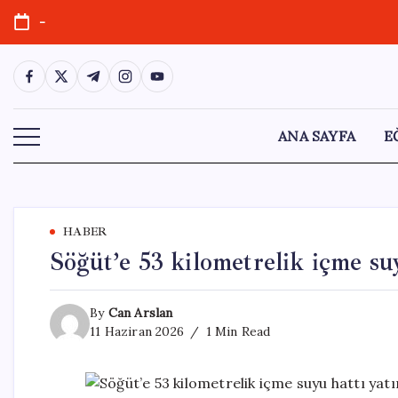
Skip
-
to
content
https://www.facebook.com/
https://twitter.com/
https://t.me/
https://www.instagram.com/
https://youtube.com/
ANA SAYFA
E
HABER
Söğüt’e 53 kilometrelik içme suy
By
Can Arslan
11 Haziran 2026
1 Min Read