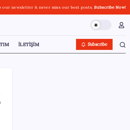
o our newsletter & never miss our best posts.
Subscribe Now!
TIM
İLETİŞİM
Subscribe
ı
SON YAZILAR
Özgür Özel’den açlık grevindeki şehit
aileleri ve gazilere destek: ‘Hakkınız