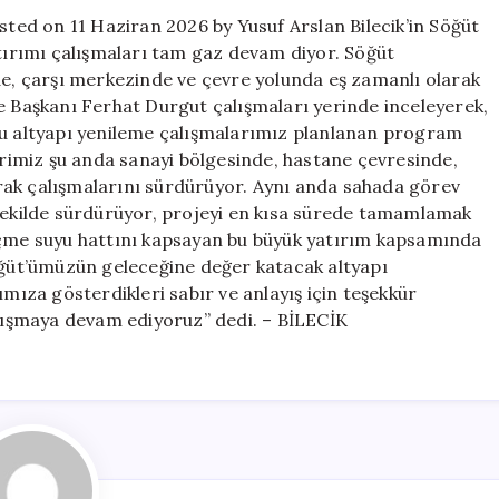
hattı
sted on 11 Haziran 2026 by Yusuf Arslan Bilecik’in Söğüt
yatırımı
atırımı çalışmaları tam gaz devam diyor. Söğüt
için
de, çarşı merkezinde ve çevre yolunda eş zamanlı olarak
e Başkanı Ferhat Durgut çalışmaları yerinde inceleyerek,
yu altyapı yenileme çalışmalarımız planlanan program
imiz şu anda sanayi bölgesinde, hastane çevresinde,
rak çalışmalarını sürdürüyor. Aynı anda sahada görev
 şekilde sürdürüyor, projeyi en kısa sürede tamamlamak
 içme suyu hattını kapsayan bu büyük yatırım kapsamında
Söğüt’ümüzün geleceğine değer katacak altyapı
ımıza gösterdikleri sabır ve anlayış için teşekkür
alışmaya devam ediyoruz” dedi. – BİLECİK