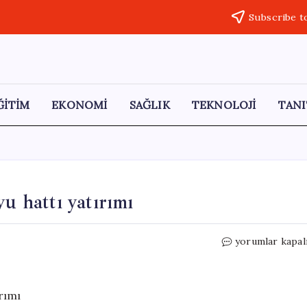
Subscribe t
ĞİTİM
EKONOMİ
SAĞLIK
TEKNOLOJİ
TANI
u hattı yatırımı
Söğüt’e
yorumlar kapal
53
kilometrelik
içme
suyu