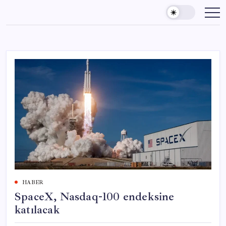
Skip
to
content
HABER
SpaceX, Nasdaq-100 endeksine
katılacak