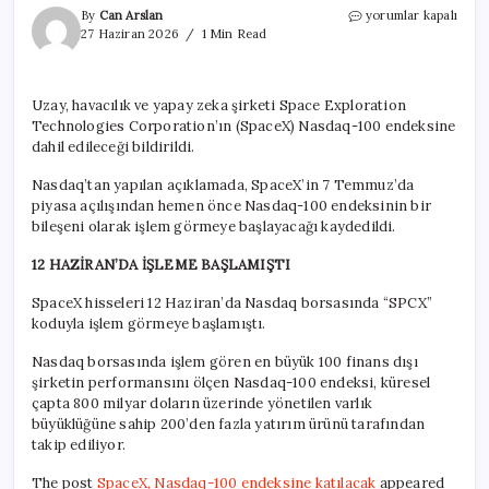
SpaceX,
By
Can Arslan
yorumlar kapalı
Nasdaq-
27 Haziran 2026
1 Min Read
100
endeksine
katılacak
Uzay, havacılık ve yapay zeka şirketi Space Exploration
için
Technologies Corporation’ın (SpaceX) Nasdaq-100 endeksine
dahil edileceği bildirildi.
Nasdaq’tan yapılan açıklamada, SpaceX’in 7 Temmuz’da
piyasa açılışından hemen önce Nasdaq-100 endeksinin bir
bileşeni olarak işlem görmeye başlayacağı kaydedildi.
12 HAZİRAN’DA İŞLEME BAŞLAMIŞTI
SpaceX hisseleri 12 Haziran’da Nasdaq borsasında “SPCX”
koduyla işlem görmeye başlamıştı.
Nasdaq borsasında işlem gören en büyük 100 finans dışı
şirketin performansını ölçen Nasdaq-100 endeksi, küresel
çapta 800 milyar doların üzerinde yönetilen varlık
büyüklüğüne sahip 200’den fazla yatırım ürünü tarafından
takip ediliyor.
The post
SpaceX, Nasdaq-100 endeksine katılacak
appeared