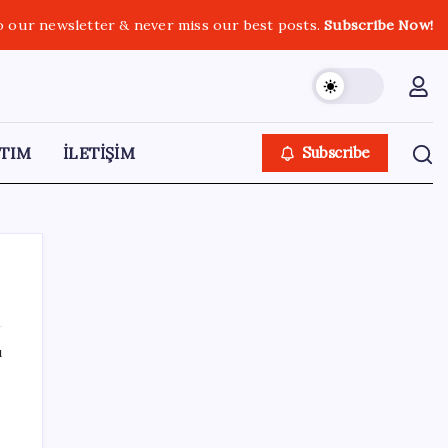
o our newsletter & never miss our best posts.
Subscribe Now!
TIM
İLETİŞİM
Subscribe
ı
SON YAZILAR
Hazine nakit gerçekleşmeleri 395,7 milyar
TL açık verdi