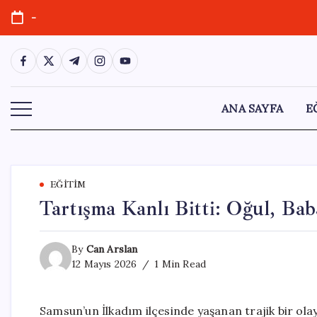
Skip
-
to
content
https://www.facebook.com/
https://twitter.com/
https://t.me/
https://www.instagram.com/
https://youtube.com/
ANA SAYFA
E
EĞITIM
Tartışma Kanlı Bitti: Oğul, Ba
By
Can Arslan
12 Mayıs 2026
1 Min Read
Samsun’un İlkadım ilçesinde yaşanan trajik bir ola