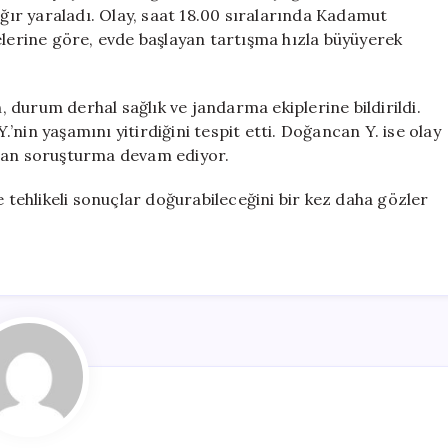
Vurdu
ağır yaraladı. Olay, saat 18.00 sıralarında Kadamut
için
elerine göre, evde başlayan tartışma hızla büyüyerek
durum derhal sağlık ve jandarma ekiplerine bildirildi.
Y.’nin yaşamını yitirdiğini tespit etti. Doğancan Y. ise olay
atılan soruşturma devam ediyor.
e tehlikeli sonuçlar doğurabileceğini bir kez daha gözler