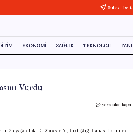
Subscribe t
ĞİTİM
EKONOMİ
SAĞLIK
TEKNOLOJİ
TANI
basını Vurdu
Tartışma
yorumlar kapal
Kanlı
Bitti:
Oğul,
Babasını
yda, 35 yaşındaki Doğancan Y., tartıştığı babası İbrahim