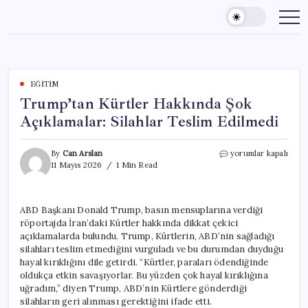
Skip
to
content
EĞITIM
Trump’tan Kürtler Hakkında Şok
Açıklamalar: Silahlar Teslim Edilmedi
Trump’tan
By
Can Arslan
yorumlar kapalı
Kürtler
11 Mayıs 2026
1 Min Read
Hakkında
Şok
Açıklamalar:
ABD Başkanı Donald Trump, basın mensuplarına verdiği
Silahlar
röportajda İran’daki Kürtler hakkında dikkat çekici
Teslim
Edilmedi
açıklamalarda bulundu. Trump, Kürtlerin, ABD’nin sağladığı
için
silahları teslim etmediğini vurguladı ve bu durumdan duyduğu
hayal kırıklığını dile getirdi. “Kürtler, paraları ödendiğinde
oldukça etkin savaşıyorlar. Bu yüzden çok hayal kırıklığına
uğradım,” diyen Trump, ABD’nin Kürtlere gönderdiği
silahların geri alınması gerektiğini ifade etti.