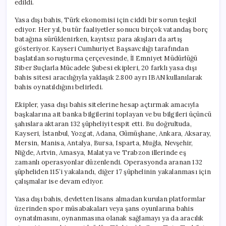
edildi.
Hesaba
El
Yasa dışı bahis, Türk ekonomisi için ciddi bir sorun teşkil
Konuldu
ediyor. Her yıl, bu tür faaliyetler sonucu birçok vatandaş borç
için
batağına sürüklenirken, kayıtsız para akışları da artış
gösteriyor. Kayseri Cumhuriyet Başsavcılığı tarafından
başlatılan soruşturma çerçevesinde, İl Emniyet Müdürlüğü
Siber Suçlarla Mücadele Şubesi ekipleri, 20 farklı yasa dışı
bahis sitesi aracılığıyla yaklaşık 2.800 ayrı IBAN kullanılarak
bahis oynatıldığını belirledi.
Ekipler, yasa dışı bahis sitelerine hesap açtırmak amacıyla
başkalarına ait banka bilgilerini toplayan ve bu bilgileri üçüncü
şahıslara aktaran 132 şüpheliyi tespit etti. Bu doğrultuda,
Kayseri, İstanbul, Yozgat, Adana, Gümüşhane, Ankara, Aksaray,
Mersin, Manisa, Antalya, Bursa, Isparta, Muğla, Nevşehir,
Niğde, Artvin, Amasya, Malatya ve Trabzon illerinde eş
zamanlı operasyonlar düzenlendi. Operasyonda aranan 132
şüpheliden 115’i yakalandı, diğer 17 şüphelinin yakalanması için
çalışmalar ise devam ediyor.
Yasa dışı bahis, devletten lisans almadan kurulan platformlar
üzerinden spor müsabakaları veya şans oyunlarına bahis
oynatılmasını, oynanmasına olanak sağlamayı ya da aracılık