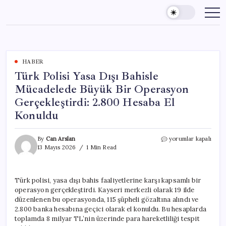
Skip
to
content
HABER
Türk Polisi Yasa Dışı Bahisle
Mücadelede Büyük Bir Operasyon
Gerçekleştirdi: 2.800 Hesaba El
Konuldu
Türk
By
Can Arslan
yorumlar kapalı
Polisi
13 Mayıs 2026
1 Min Read
Yasa
Dışı
Bahisle
Türk polisi, yasa dışı bahis faaliyetlerine karşı kapsamlı bir
Mücadelede
operasyon gerçekleştirdi. Kayseri merkezli olarak 19 ilde
Büyük
Bir
düzenlenen bu operasyonda, 115 şüpheli gözaltına alındı ve
Operasyon
2.800 banka hesabına geçici olarak el konuldu. Bu hesaplarda
Gerçekleştirdi:
toplamda 8 milyar TL’nin üzerinde para hareketliliği tespit
2.800