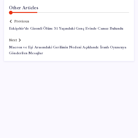
Other Articles
Previous
Eskişehir’de Gizemli Ölüm: 31 Yaşındaki Genç Evinde Cansız Bulundu
Next
Macron ve Eşi Arasındaki Gerilimin Nedeni Açıklandı: İranlı Oyuncuya
Gönderilen Mesajlar
SON YAZILAR
Huawei Mate 80 için 16GB RAM ve 1TB Model