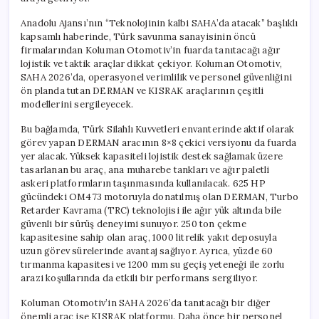
Anadolu Ajansı’nın “Teknolojinin kalbi SAHA’da atacak” başlıklı
kapsamlı haberinde, Türk savunma sanayisinin öncü
firmalarından Koluman Otomotiv’in fuarda tanıtacağı ağır
lojistik ve taktik araçlar dikkat çekiyor. Koluman Otomotiv,
SAHA 2026’da, operasyonel verimlilik ve personel güvenliğini
ön planda tutan DERMAN ve KISRAK araçlarının çeşitli
modellerini sergileyecek.
Bu bağlamda, Türk Silahlı Kuvvetleri envanterinde aktif olarak
görev yapan DERMAN aracının 8×8 çekici versiyonu da fuarda
yer alacak. Yüksek kapasiteli lojistik destek sağlamak üzere
tasarlanan bu araç, ana muharebe tankları ve ağır paletli
askeri platformların taşınmasında kullanılacak. 625 HP
gücündeki OM473 motoruyla donatılmış olan DERMAN, Turbo
Retarder Kavrama (TRC) teknolojisi ile ağır yük altında bile
güvenli bir sürüş deneyimi sunuyor. 250 ton çekme
kapasitesine sahip olan araç, 1000 litrelik yakıt deposuyla
uzun görev sürelerinde avantaj sağlıyor. Ayrıca, yüzde 60
tırmanma kapasitesi ve 1200 mm su geçiş yeteneği ile zorlu
arazi koşullarında da etkili bir performans sergiliyor.
Koluman Otomotiv’in SAHA 2026’da tanıtacağı bir diğer
önemli araç ise KISRAK platformu. Daha önce bir personel