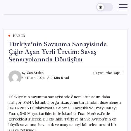
Skip
to
content
HABER
Türkiye’nin Savunma Sanayisinde
Çığır Açan Yerli Üretim: Savaş
Senaryolarında Dönüşüm
Türkiye’nin
By
Can Arslan
yorumlar kapalı
Savunma
30 Nisan 2026
2 Min Read
Sanayisinde
Çığır
Açan
Türkiye’nin savunma sanayisinde önemli bir adım daha
Yerli
atılıyor. SAHA İstanbul organizasyonu tarafından düzenlenen
Üretim:
Savaş
SAHA 2026 Uluslararası Savunma, Havacılık ve Uzay Sanayi
Senaryolarında
Fuarı, 5-9 Mayıs tarihlerinde İstanbul Fuar Merkezi’nde
Dönüşüm
gerçekleştirilecek. Bu etkinlik, Türkiye’nin ve Avrupa’nın en
için
büyük savunma, havacılık ve uzay sanayi kümelenmesini bir
araya getiriyor.