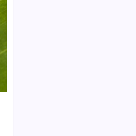
Özgür Özel’den açlık grevindeki şehit
aileleri ve gazilere destek: ‘Hakkınız
verilene kadar yanınızdayız’
Akaryakıtta tabela değişiyor: Benzinde
indirim yolda
‘Çerçeve yasa’ teklifi TBMM’de… MHP’li Feti
Yıldız’dan ‘Demirtaş’ sorusuna yanıt:
‘Bekleyin’
Dolar/TL tarihi zirvesini yeniledi: Dünyada
düşüyor, Türkiye’de rekor kırıyor
Yapay zeka (YZ), EiCrypto Bulut Bilişim
Gücüyle Derinlemesine Entegre Edilerek,
Türklerin Ayda 12.120 Dolar Pasif Gelir Elde
Etmelerine Kolayca Yardımcı Oluyor
Deutsche Bank’tan altın tahmini: Yıl sonu
4.700 dolar
Yerlileşme oranı KOBİ ile artacak