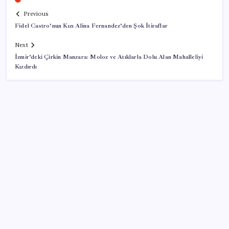
Previous
Fidel Castro’nun Kızı Alina Fernandez’den Şok İtiraflar
Next
İzmir’deki Çirkin Manzara: Moloz ve Atıklarla Dolu Alan Mahalleliyi
Kızdırdı
SON YAZILAR
‘Çerçeve yasa’ teklifi TBMM’de… MHP’li Feti
Yıldız’dan ‘Demirtaş’ sorusuna yanıt: ‘Bekleyin’