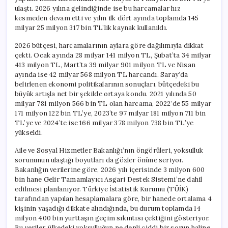
ulaştı. 2026 yılına gelindiğinde ise bu harcamalar hız
kesmeden devam etti ve yılın ilk dört ayında toplamda 145
milyar 25 milyon 317 bin TL’lik kaynak kullanıldı.
2026 bütçesi, harcamalarının aylara göre dağılımıyla dikkat
çekti. Ocak ayında 28 milyar 141 milyon TL, Şubat’ta 34 milyar
413 milyon TL, Mart’ta 39 milyar 901 milyon TL ve Nisan
ayında ise 42 milyar 568 milyon TL harcandı. Saray’da
belirlenen ekonomi politikalarının sonuçları, bütçedeki bu
büyük artışla net bir şekilde ortaya kondu. 2021 yılında 50
milyar 781 milyon 566 bin TL olan harcama, 2022’de 55 milyar
171 milyon 122 bin TL’ye, 2023’te 97 milyar 181 milyon 711 bin
TL’ye ve 2024’te ise 166 milyar 378 milyon 738 bin TL’ye
yükseldi.
Aile ve Sosyal Hizmetler Bakanlığı’nın öngörüleri, yoksulluk
sorununun ulaştığı boyutları da gözler önüne seriyor.
Bakanlığın verilerine göre, 2026 yılı içerisinde 3 milyon 600
bin hane Gelir Tamamlayıcı Asgari Destek Sistemi’ne dahil
edilmesi planlanıyor. Türkiye İstatistik Kurumu (TÜİK)
tarafından yapılan hesaplamalara göre, bir hanede ortalama 4
kişinin yaşadığı dikkate alındığında, bu durum toplamda 14
milyon 400 bin yurttaşın geçim sıkıntısı çektiğini gösteriyor.
Bu veriler, ülkedeki yoksulluğun ne denli ciddi bir sorun haline