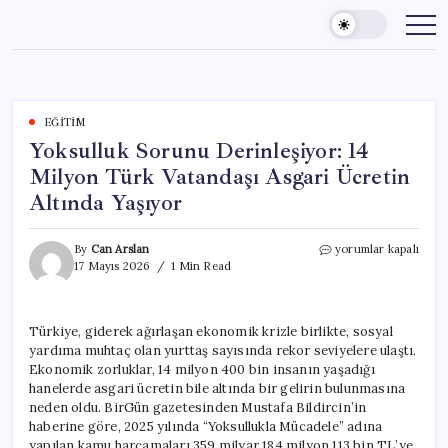
Skip
to
content
EĞITIM
Yoksulluk Sorunu Derinleşiyor: 14
Milyon Türk Vatandaşı Asgari Ücretin
Altında Yaşıyor
Yoksulluk
By
Can Arslan
yorumlar kapalı
Sorunu
17 Mayıs 2026
1 Min Read
Derinleşiyor:
14
Milyon
Türkiye, giderek ağırlaşan ekonomik krizle birlikte, sosyal
Türk
yardıma muhtaç olan yurttaş sayısında rekor seviyelere ulaştı.
Vatandaşı
Asgari
Ekonomik zorluklar, 14 milyon 400 bin insanın yaşadığı
Ücretin
hanelerde asgari ücretin bile altında bir gelirin bulunmasına
Altında
neden oldu. BirGün gazetesinden Mustafa Bildircin’in
Yaşıyor
haberine göre, 2025 yılında “Yoksullukla Mücadele” adına
için
yapılan kamu harcamaları 359 milyar 184 milyon 113 bin TL’ye