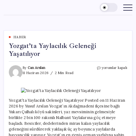
Skip
to
content
HABER
Yozgat’ta Yaylacılık Geleneği
Yaşatılıyor
Yozgat’ta
By
Can Arslan
yorumlar kapalı
Yaylacılık
11 Haziran 2026
2 Min Read
Geleneği
Yaşatılıyor
için
Yozgat’ta Yaylacılık Geleneği Yaşatılıyor Posted on 11 Haziran
2026 by Yusuf Arslan Yozgat’ın Akdağmadeni ilçesine bağlı
Yukarı Çulhalı köyü sakinleri, yaz mevsiminin gelmesiyle
birlikte 2 bin 100 rakımlı Nalbant Yaylalarına göç etmeye
başladı. Besiciler, dedelerinden miras kalan yaylacılık
geleneğini sürdürerek yaklaşık üç ay boyunca yaylalarda
hayvancılık yapıyor. Yozgat’ın en geniş orman varlığına sahip