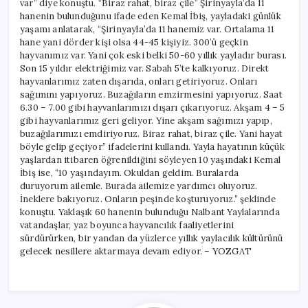
var” diye konuştu. “Biraz rahat, biraz çile” Şirinyayla’da 11
hanenin bulunduğunu ifade eden Kemal İbiş, yayladaki günlük
yaşamı anlatarak, “Şirinyayla’da 11 hanemiz var. Ortalama 11
hane yani dörder kişi olsa 44-45 kişiyiz. 300’ü geçkin
hayvanımız var. Yani çok eski belki 50-60 yıllık yayladır burası.
Son 15 yıldır elektriğimiz var. Sabah 5’te kalkıyoruz. Direkt
hayvanlarımız zaten dışarıda, onları getiriyoruz. Onları
sağımını yapıyoruz. Buzağıların emzirmesini yapıyoruz. Saat
6.30 – 7.00 gibi hayvanlarımızı dışarı çıkarıyoruz. Akşam 4 – 5
gibi hayvanlarımız geri geliyor. Yine akşam sağımızı yapıp,
buzağılarımızı emdiriyoruz. Biraz rahat, biraz çile. Yani hayat
böyle gelip geçiyor” ifadelerini kullandı. Yayla hayatının küçük
yaşlardan itibaren öğrenildiğini söyleyen 10 yaşındaki Kemal
İbiş ise, “10 yaşındayım. Okuldan geldim. Buralarda
duruyorum ailemle. Burada ailemize yardımcı oluyoruz.
İneklere bakıyoruz. Onların peşinde koşturuyoruz.” şeklinde
konuştu. Yaklaşık 60 hanenin bulunduğu Nalbant Yaylalarında
vatandaşlar, yaz boyunca hayvancılık faaliyetlerini
sürdürürken, bir yandan da yüzlerce yıllık yaylacılık kültürünü
gelecek nesillere aktarmaya devam ediyor. – YOZGAT