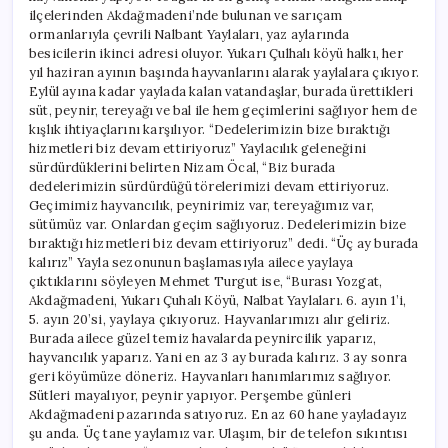
ilçelerinden Akdağmadeni’nde bulunan ve sarıçam
ormanlarıyla çevrili Nalbant Yaylaları, yaz aylarında
besicilerin ikinci adresi oluyor. Yukarı Çulhalı köyü halkı, her
yıl haziran ayının başında hayvanlarını alarak yaylalara çıkıyor.
Eylül ayına kadar yaylada kalan vatandaşlar, burada ürettikleri
süt, peynir, tereyağı ve bal ile hem geçimlerini sağlıyor hem de
kışlık ihtiyaçlarını karşılıyor. “Dedelerimizin bize bıraktığı
hizmetleri biz devam ettiriyoruz” Yaylacılık geleneğini
sürdürdüklerini belirten Nizam Öcal, “Biz burada
dedelerimizin sürdürdüğü törelerimizi devam ettiriyoruz.
Geçimimiz hayvancılık, peynirimiz var, tereyağımız var,
sütümüz var. Onlardan geçim sağlıyoruz. Dedelerimizin bize
bıraktığı hizmetleri biz devam ettiriyoruz” dedi. “Üç ay burada
kalırız” Yayla sezonunun başlamasıyla ailece yaylaya
çıktıklarını söyleyen Mehmet Turgut ise, “Burası Yozgat,
Akdağmadeni, Yukarı Çuhalı Köyü, Nalbat Yaylaları. 6. ayın 1’i,
5. ayın 20’si, yaylaya çıkıyoruz. Hayvanlarımızı alır geliriz.
Burada ailece güzel temiz havalarda peynircilik yaparız,
hayvancılık yaparız. Yani en az 3 ay burada kalırız. 3 ay sonra
geri köyümüze döneriz. Hayvanları hanımlarımız sağlıyor.
Sütleri mayalıyor, peynir yapıyor. Perşembe günleri
Akdağmadeni pazarında satıyoruz. En az 60 hane yayladayız
şu anda. Üç tane yaylamız var. Ulaşım, bir de telefon sıkıntısı