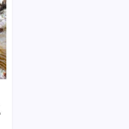
yoruluyor’
Hazine nakit gerçekleşmeleri 395,7 milyar
TL açık verdi
ROKETSAN’dan MSB’ye TAYFUN Fırlatma
Aracı Teslimatı
Huawei Mate 80 için 16GB RAM ve 1TB
Model Duyuruldu
Meta’ya çocuk güvenliği davasında 567
milyon dolar ceza
Huawei Nova 16 SE 8500mAh Batarya ve
Uydu Bağlantısı ile Tanıtıldı
Özgür Özel’den Le Monde’a çarpıcı yazı:
‘Bu sürecin kırılma noktası…’
Redmi 17 ve 17 5G 7.500 mAh Batarya ile
Tanıtıldı
ı
iPhone 18 Pro Fiyatı Ne Kadar Artacak?