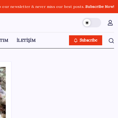
o our newsletter & never miss our best posts.
Subscribe Now!
TIM
İLETİŞİM
Subscribe
SON YAZILAR
Sürekli maddi sorun yaşayan insanların
beyni daha çabuk yaşlanabiliyor: ‘Beyin de