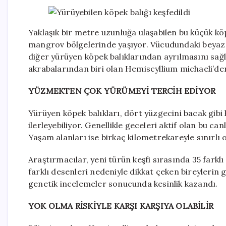
Yaklaşık bir metre uzunluğa ulaşabilen bu küçük köp
mangrov bölgelerinde yaşıyor. Vücudundaki beyaz 
diğer yürüyen köpek balıklarından ayrılmasını sağlı
akrabalarından biri olan Hemiscyllium michaeli’den
YÜZMEKTEN ÇOK YÜRÜMEYİ TERCİH EDİYOR
Yürüyen köpek balıkları, dört yüzgecini bacak gibi
ilerleyebiliyor. Genellikle geceleri aktif olan bu c
Yaşam alanları ise birkaç kilometrekareyle sınırlı o
Araştırmacılar, yeni türün keşfi sırasında 35 farklı
farklı desenleri nedeniyle dikkat çeken bireylerin 
genetik incelemeler sonucunda kesinlik kazandı.
YOK OLMA RİSKİYLE KARŞI KARŞIYA OLABİLİR