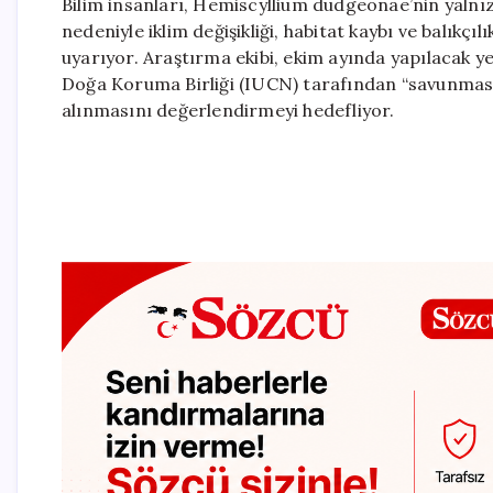
Bilim insanları, Hemiscyllium dudgeonae’nin yalnız
nedeniyle iklim değişikliği, habitat kaybı ve balıkç
uyarıyor. Araştırma ekibi, ekim ayında yapılacak ye
Doğa Koruma Birliği (IUCN) tarafından “savunmasız”
alınmasını değerlendirmeyi hedefliyor.