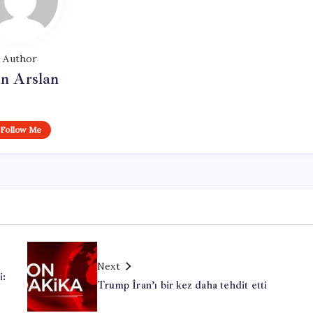
Author
n Arslan
Follow Me
Next
i:
Trump İran’ı bir kez daha tehdit etti