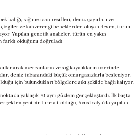
keşfedildi
için
ek balığı, sığ mercan resifleri, deniz çayırları ve
çizgiler ve kahverengi beneklerden oluşan desen, türün
yor. Yapılan genetik analizler, türün en yakın
 farklı olduğunu doğruladı.
 kullanarak mercanların ve sığ kayalıkların üzerinde
anlılar, deniz tabanındaki küçük omurgasızlarla besleniyor.
lduğu için bulundukları bölgelere sıkı şekilde bağlı kalıyor.
 noktada yaklaşık 70 ayrı gözlem gerçekleştirdi. İlk başta
gerçekten yeni bir türe ait olduğu, Avustralya’da yapılan