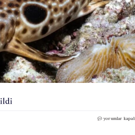
ildi
Yürüyebilen
yorumlar kapal
köpek
balığı