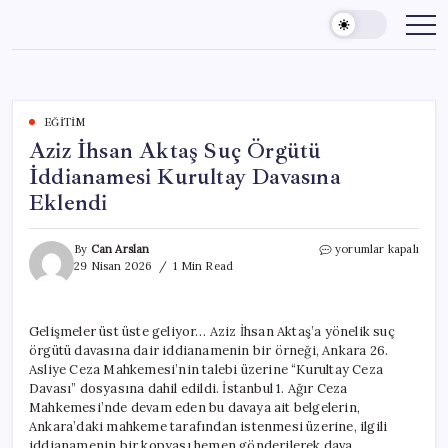
Skip
to
content
EĞITIM
Aziz İhsan Aktaş Suç Örgütü
İddianamesi Kurultay Davasına
Eklendi
Aziz
By
Can Arslan
yorumlar kapalı
İhsan
29 Nisan 2026
1 Min Read
Aktaş
Suç
Örgütü
Gelişmeler üst üste geliyor… Aziz İhsan Aktaş’a yönelik suç
İddianamesi
örgütü davasına dair iddianamenin bir örneği, Ankara 26.
Kurultay
Davasına
Asliye Ceza Mahkemesi’nin talebi üzerine “Kurultay Ceza
Eklendi
Davası” dosyasına dahil edildi. İstanbul 1. Ağır Ceza
için
Mahkemesi’nde devam eden bu davaya ait belgelerin,
Ankara’daki mahkeme tarafından istenmesi üzerine, ilgili
iddianamenin bir kopyası hemen gönderilerek dava