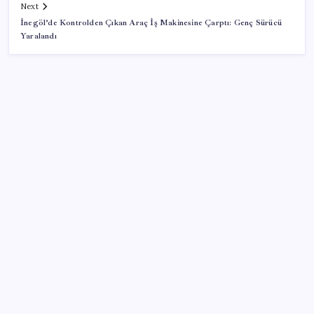
Next
İnegöl’de Kontrolden Çıkan Araç İş Makinesine Çarptı: Genç Sürücü
Yaralandı
SON YAZILAR
Kâğıt para tarih oldu: Yeni banknotlar makinede
yıkansa bile bozulmuyor
Özgür Özel’den açlık grevindeki şehit aileleri ve
gazilere destek: ‘Hakkınız verilene kadar
yanınızdayız’
Akaryakıtta tabela değişiyor: Benzinde indirim yolda