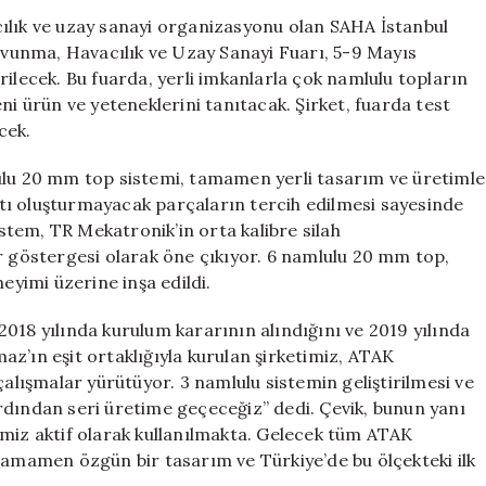
Dakikada
ılık ve uzay sanayi organizasyonu olan SAHA İstanbul
2000
vunma, Havacılık ve Uzay Sanayi Fuarı, 5-9 Mayıs
Atış
rilecek. Bu fuarda, yerli imkanlarla çok namlulu topların
Yapabilen
ni ürün ve yeteneklerini tanıtacak. Şirket, fuarda test
6
cek.
Namlulu
Sistem
ulu 20 mm top sistemi, tamamen yerli tasarım ve üretimle
için
sıtı oluşturmayacak parçaların tercih edilmesi sayesinde
istem, TR Mekatronik’in orta kalibre silah
r göstergesi olarak öne çıkıyor. 6 namlulu 20 mm top,
eyimi üzerine inşa edildi.
018 yılında kurulum kararının alındığını ve 2019 yılında
lmaz’ın eşit ortaklığıyla kurulan şirketimiz, ATAK
çalışmalar yürütüyor. 3 namlulu sistemin geliştirilmesi ve
rdından seri üretime geçeceğiz” dedi. Çevik, bunun yanı
imiz aktif olarak kullanılmakta. Gelecek tüm ATAK
tamamen özgün bir tasarım ve Türkiye’de bu ölçekteki ilk