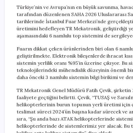
Türkiye’nin ve Avrupa’nın en büyük savunma, havac
tarafından düzenlenen SAHA 2026 Uluslararası Sa
tarihlerinde İstanbul Fuar Merkezi’nde gerçekleşti
üretimini hedefleyen TR Mekatronik, geliştirdiği ye
aşamasındaki 6 namlulu top sistemini de sergileye
Fuarın dikkat çeken ürünlerinden biri olan 6 naml
geliştirilmekte. Elektronik bileşenlerde ihracat kı
sistemin yerlilik oranı %95’in üzerine çıkıyor. Bu s
teknolojilerindeki mühendislik düzeyinin önemli bi
daha önceki 3 namlulu sistemin bilgi birikimi ve den
TR Mekatronik Genel Müdürü Fatih Çevik, şirketin 2
faaliyete geçtiğini belirtti. Çevik, “TUSAŞ ve Sarsı
helikopterlerinin burun topunun yerli üretimi için 
teslimat süreci 2024’ün başına kadar sürecek ve a
sıra, “Şu anda bazı ATAK helikopterlerinde sistem
helikopterlerinde de sistemlerimiz yer alacak. Bu 