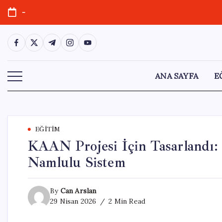
Skip
-
to
content
https://www.facebook.com/
https://twitter.com/
https://t.me/
https://www.instagram.com/
https://youtube.com/
ANA SAYFA
E
EĞITIM
KAAN Projesi İçin Tasarlandı:
Namlulu Sistem
By
Can Arslan
29 Nisan 2026
2 Min Read