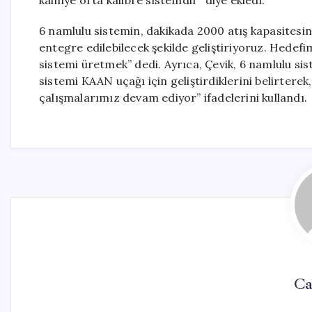
kalifiye orta kalibre sistemdir” diye ekledi.
6 namlulu sistemin, dakikada 2000 atış kapasitesi
entegre edilebilecek şekilde geliştiriyoruz. Hedef
sistemi üretmek” dedi. Ayrıca, Çevik, 6 namlulu si
sistemi KAAN uçağı için geliştirdiklerini belirterek, 
çalışmalarımız devam ediyor” ifadelerini kullandı.
Ca