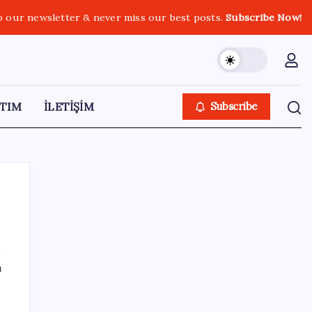
o our newsletter & never miss our best posts.
Subscribe Now!
TIM
İLETİŞİM
Subscribe
SON YAZILAR
ı
Kâğıt para tarih oldu: Yeni banknotlar
makinede yıkansa bile bozulmuyor