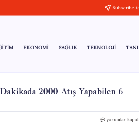
Subscribe t
ĞİTİM
EKONOMİ
SAĞLIK
TEKNOLOJİ
TANI
 Dakikada 2000 Atış Yapabilen 6
KAAN
yorumlar kapal
Projesi
İçin
Tasarlandı: