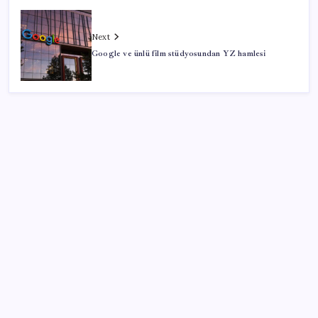
Next
Google ve ünlü film stüdyosundan YZ hamlesi
SON YAZILAR
Sürekli maddi sorun yaşayan insanların beyni daha
çabuk yaşlanabiliyor: ‘Beyin de yoruluyor’
Hazine nakit gerçekleşmeleri 395,7 milyar TL açık
verdi