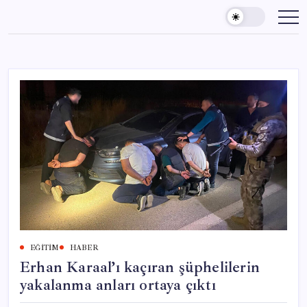
Skip
to
content
EĞITIM
HABER
Erhan Karaal’ı kaçıran şüphelilerin
yakalanma anları ortaya çıktı