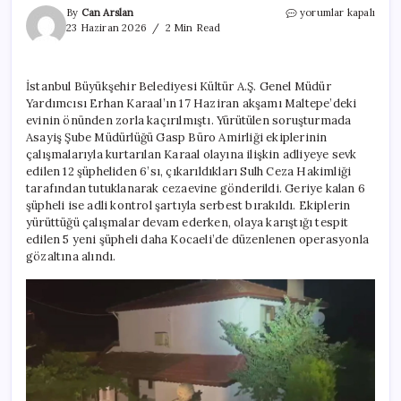
Erhan
By
Can Arslan
yorumlar kapalı
Karaal’ı
23 Haziran 2026
2 Min Read
kaçıran
şüphelilerin
yakalanma
İstanbul Büyükşehir Belediyesi Kültür A.Ş. Genel Müdür
anları
Yardımcısı Erhan Karaal’ın 17 Haziran akşamı Maltepe’deki
ortaya
çıktı
evinin önünden zorla kaçırılmıştı. Yürütülen soruşturmada
için
Asayiş Şube Müdürlüğü Gasp Büro Amirliği ekiplerinin
çalışmalarıyla kurtarılan Karaal olayına ilişkin adliyeye sevk
edilen 12 şüpheliden 6’sı, çıkarıldıkları Sulh Ceza Hakimliği
tarafından tutuklanarak cezaevine gönderildi. Geriye kalan 6
şüpheli ise adli kontrol şartıyla serbest bırakıldı. Ekiplerin
yürüttüğü çalışmalar devam ederken, olaya karıştığı tespit
edilen 5 yeni şüpheli daha Kocaeli’de düzenlenen operasyonla
gözaltına alındı.