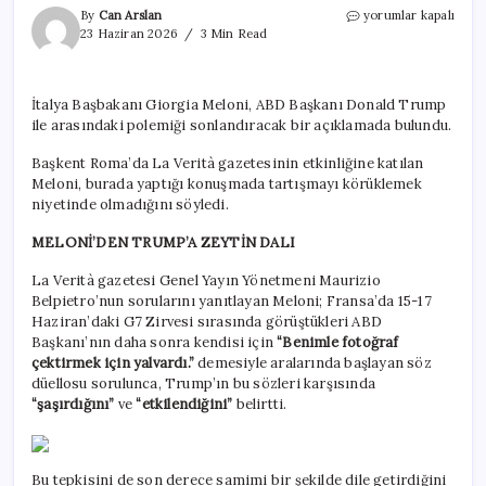
Meloni’den
By
Can Arslan
yorumlar kapalı
Trump’a
23 Haziran 2026
3 Min Read
zeytin
dalı:
İkili
İtalya Başbakanı Giorgia Meloni, ABD Başkanı Donald Trump
ilişkilere
ile arasındaki polemiği sonlandıracak bir açıklamada bulundu.
yansımamalı
için
Başkent Roma’da La Verità gazetesinin etkinliğine katılan
Meloni, burada yaptığı konuşmada tartışmayı körüklemek
niyetinde olmadığını söyledi.
MELONİ’DEN TRUMP’A ZEYTİN DALI
La Verità gazetesi Genel Yayın Yönetmeni Maurizio
Belpietro’nun sorularını yanıtlayan Meloni; Fransa’da 15-17
Haziran’daki G7 Zirvesi sırasında görüştükleri ABD
Başkanı’nın daha sonra kendisi için
“Benimle fotoğraf
çektirmek için yalvardı.”
demesiyle aralarında başlayan söz
düellosu sorulunca, Trump’ın bu sözleri karşısında
“şaşırdığını”
ve
“etkilendiğini”
belirtti.
Bu tepkisini de son derece samimi bir şekilde dile getirdiğini