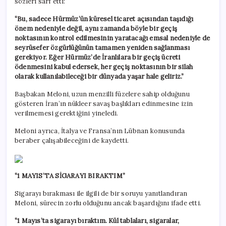
sözleri sarf etti:
“Bu, sadece Hürmüz’ün küresel ticaret açısından taşıdığı
önem nedeniyle değil, aynı zamanda böyle bir geçiş
noktasının kontrol edilmesinin yaratacağı emsal nedeniyle de
seyrüsefer özgürlüğünün tamamen yeniden sağlanması
gerekiyor. Eğer Hürmüz’de İranlılara bir geçiş ücreti
ödenmesini kabul edersek, her geçiş noktasının bir silah
olarak kullanılabileceği bir dünyada yaşar hale geliriz.”
Başbakan Meloni, uzun menzilli füzelere sahip olduğunu
gösteren İran’ın nükleer savaş başlıkları edinmesine izin
verilmemesi gerektiğini yineledi.
Meloni ayrıca, İtalya ve Fransa’nın Lübnan konusunda
beraber çalışabileceğini de kaydetti.
“1 MAYIS’TA SİGARAYI BIRAKTIM”
Sigarayı bırakması ile ilgili de bir soruyu yanıtlandıran
Meloni, sürecin zorlu olduğunu ancak başardığını ifade etti.
“1 Mayıs’ta sigarayı bıraktım. Kül tablaları, sigaralar,