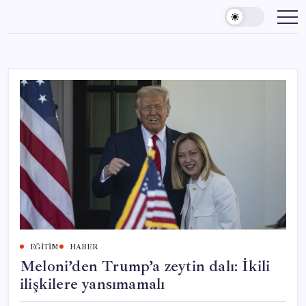
Skip
to
content
EĞITIM
HABER
Meloni’den Trump’a zeytin dalı: İkili
ilişkilere yansımamalı