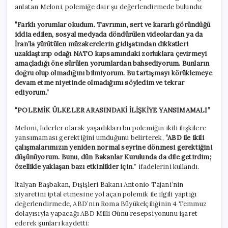
anlatan Meloni, polemiğe dair şu değerlendirmede bulundu:
“Farklı yorumlar okudum. Tavrımın, sert ve kararlı göründüğü
iddia edilen, sosyal medyada döndürülen videolardan ya da
İran’la yürütülen müzakerelerin gidişatından dikkatleri
uzaklaştırıp odağı NATO kapsamındaki zorluklara çevirmeyi
amaçladığı öne sürülen yorumlardan bahsediyorum. Bunların
doğru olup olmadığını bilmiyorum. Bu tartışmayı körüklemeye
devam etme niyetinde olmadığımı söyledim ve tekrar
ediyorum.”
“POLEMİK ÜLKELER ARASINDAKİ İLİŞKİYE YANSIMAMALI”
Meloni, liderler olarak yaşadıkları bu polemiğin ikili ilişkilere
yansımaması gerektiğini umduğunu belirterek,
“ABD ile ikili
çalışmalarımızın yeniden normal seyrine dönmesi gerektiğini
düşünüyorum. Bunu, dün Bakanlar Kurulunda da dile getirdim;
özellikle yaklaşan bazı etkinlikler için.
” ifadelerini kullandı.
İtalyan Başbakan, Dışişleri Bakanı Antonio Tajani’nin
ziyaretini iptal etmesine yol açan polemik ile ilgili yaptığı
değerlendirmede, ABD’nin Roma Büyükelçiliğinin 4 Temmuz
dolayısıyla yapacağı ABD Milli Günü resepsiyonunu işaret
ederek şunları kaydetti: