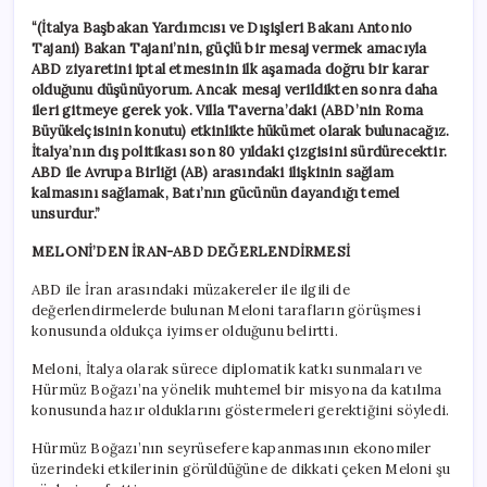
“(İtalya Başbakan Yardımcısı ve Dışişleri Bakanı Antonio
Tajani) Bakan Tajani’nin, güçlü bir mesaj vermek amacıyla
ABD ziyaretini iptal etmesinin ilk aşamada doğru bir karar
olduğunu düşünüyorum. Ancak mesaj verildikten sonra daha
ileri gitmeye gerek yok. Villa Taverna’daki (ABD’nin Roma
Büyükelçisinin konutu) etkinlikte hükümet olarak bulunacağız.
İtalya’nın dış politikası son 80 yıldaki çizgisini sürdürecektir.
ABD ile Avrupa Birliği (AB) arasındaki ilişkinin sağlam
kalmasını sağlamak, Batı’nın gücünün dayandığı temel
unsurdur.”
MELONİ’DEN İRAN-ABD DEĞERLENDİRMESİ
ABD ile İran arasındaki müzakereler ile ilgili de
değerlendirmelerde bulunan Meloni tarafların görüşmesi
konusunda oldukça iyimser olduğunu belirtti.
Meloni, İtalya olarak sürece diplomatik katkı sunmaları ve
Hürmüz Boğazı’na yönelik muhtemel bir misyona da katılma
konusunda hazır olduklarını göstermeleri gerektiğini söyledi.
Hürmüz Boğazı’nın seyrüsefere kapanmasının ekonomiler
üzerindeki etkilerinin görüldüğüne de dikkati çeken Meloni şu