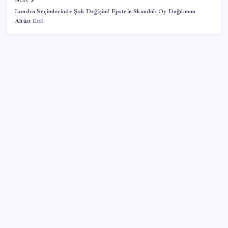
Londra Seçimlerinde Şok Değişim! Epstein Skandalı Oy Dağılımını
Altüst Etti
SON YAZILAR
Kâğıt para tarih oldu: Yeni banknotlar makinede
yıkansa bile bozulmuyor
Özgür Özel’den açlık grevindeki şehit aileleri ve
gazilere destek: ‘Hakkınız verilene kadar
yanınızdayız’
Akaryakıtta tabela değişiyor: Benzinde indirim yolda