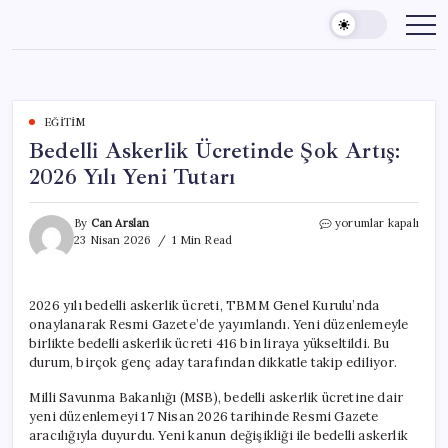
Skip
to
content
EĞITIM
Bedelli Askerlik Ücretinde Şok Artış:
2026 Yılı Yeni Tutarı
Bedelli
By
Can Arslan
yorumlar kapalı
Askerlik
23 Nisan 2026
1 Min Read
Ücretinde
Şok
Artış:
2026 yılı bedelli askerlik ücreti, TBMM Genel Kurulu’nda
2026
onaylanarak Resmi Gazete’de yayımlandı. Yeni düzenlemeyle
Yılı
Yeni
birlikte bedelli askerlik ücreti 416 bin liraya yükseltildi. Bu
Tutarı
durum, birçok genç aday tarafından dikkatle takip ediliyor.
için
Milli Savunma Bakanlığı (MSB), bedelli askerlik ücretine dair
yeni düzenlemeyi 17 Nisan 2026 tarihinde Resmi Gazete
aracılığıyla duyurdu. Yeni kanun değişikliği ile bedelli askerlik