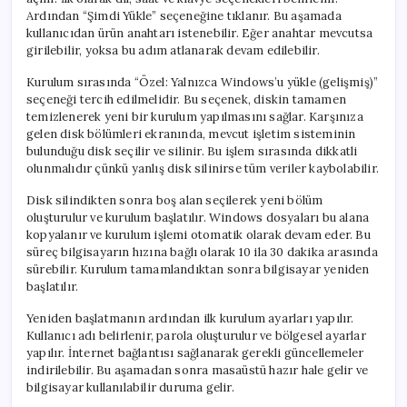
Ardından “Şimdi Yükle” seçeneğine tıklanır. Bu aşamada
kullanıcıdan ürün anahtarı istenebilir. Eğer anahtar mevcutsa
girilebilir, yoksa bu adım atlanarak devam edilebilir.
Kurulum sırasında “Özel: Yalnızca Windows’u yükle (gelişmiş)”
seçeneği tercih edilmelidir. Bu seçenek, diskin tamamen
temizlenerek yeni bir kurulum yapılmasını sağlar. Karşınıza
gelen disk bölümleri ekranında, mevcut işletim sisteminin
bulunduğu disk seçilir ve silinir. Bu işlem sırasında dikkatli
olunmalıdır çünkü yanlış disk silinirse tüm veriler kaybolabilir.
Disk silindikten sonra boş alan seçilerek yeni bölüm
oluşturulur ve kurulum başlatılır. Windows dosyaları bu alana
kopyalanır ve kurulum işlemi otomatik olarak devam eder. Bu
süreç bilgisayarın hızına bağlı olarak 10 ila 30 dakika arasında
sürebilir. Kurulum tamamlandıktan sonra bilgisayar yeniden
başlatılır.
Yeniden başlatmanın ardından ilk kurulum ayarları yapılır.
Kullanıcı adı belirlenir, parola oluşturulur ve bölgesel ayarlar
yapılır. İnternet bağlantısı sağlanarak gerekli güncellemeler
indirilebilir. Bu aşamadan sonra masaüstü hazır hale gelir ve
bilgisayar kullanılabilir duruma gelir.