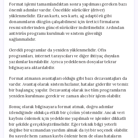
Format işlemi tamamlandıktan sonra yapılması gereken bazı
önemli adımlar vardır. Öncelikle sürücüler (driver)
yüklenmelidir. Ekran kartı, ses kartı, ağ adaptörü gibi
donanımların düzgün çalışabilmesi için üretici firmaların
resmi sitelerinden güncel sürücüler indirilmelidir. Ardından
antivirüs programı kurulmalı ve sistem güvenliği
sağlanmalıdır.
Gerekli programlar da yeniden yüklenmelidir. Ofis
programları, internet tarayıcıları ve diğer ihtiyaç duyulan
yazılımlar kurulabilir. Ayrıca yedeklenen dosyalar tekrar
bilgisayara aktarılabilir.
Format atmanın avantajları olduğu gibi bazı dezavantajları da
vardır. Avantaj olarak sistem hızlanır, hatalar giderilir ve temiz
bir başlangıç yapılır. Dezavantaj olarak ise tüm programların
yeniden kurulması gerekir ve zaman alıcı bir işlem olabilir.
Sonuç olarak bilgisayara format atmak, doğru adımlar
izlendiğinde oldukça etkili bir çözüm yöntemidir. Ancak veri
kaybını önlemek için yedekleme yapılmalı ve işlemler dikkatli
bir şekilde gerçekleştirilmelidir. Eğer teknik bilgi yeterli
değilse bir uzmandan yardım almak da iyi bir seçenek olabilir.
Bu sayede hem zaman kaybı önlenir hem de olası hataların