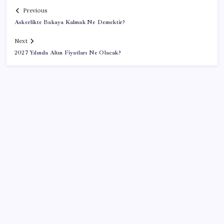
Previous
Askerlikte Bakaya Kalmak Ne Demektir?
Next
2027 Yılında Altın Fiyatları Ne Olacak?
SON YAZILAR
‘Çerçeve yasa’ teklifi TBMM’de… MHP’li Feti
Yıldız’dan ‘Demirtaş’ sorusuna yanıt: ‘Bekleyin’
Dolar/TL tarihi zirvesini yeniledi: Dünyada düşüyor,
Türkiye’de rekor kırıyor