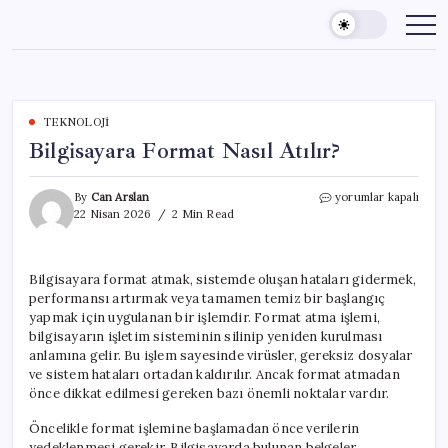
Skip
to
content
TEKNOLOJI
Bilgisayara Format Nasıl Atılır?
Bilgisayara
By
Can Arslan
yorumlar kapalı
Format
22 Nisan 2026
2 Min Read
Nasıl
Atılır?
için
Bilgisayara format atmak, sistemde oluşan hataları gidermek,
performansı artırmak veya tamamen temiz bir başlangıç
yapmak için uygulanan bir işlemdir. Format atma işlemi,
bilgisayarın işletim sisteminin silinip yeniden kurulması
anlamına gelir. Bu işlem sayesinde virüsler, gereksiz dosyalar
ve sistem hataları ortadan kaldırılır. Ancak format atmadan
önce dikkat edilmesi gereken bazı önemli noktalar vardır.
Öncelikle format işlemine başlamadan önce verilerin
yedeklenmesi gerekir. Bilgisayarda bulunan belgeler,