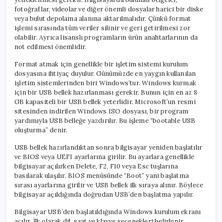
fotoğraflar, videolar ve diğer önemli dosyalar harici bir diske
veya bulut depolama alanına aktarılmalıdır. Çünkü format
işlemi sırasında tüm veriler silinir ve geri getirilmesi zor
olabilir. Ayrıca lisanslı programların ürün anahtarlarının da
not edilmesi önemlidir.
Format atmak için genellikle bir işletim sistemi kurulum
dosyasına ihtiyaç duyulur. Günümüzde en yaygın kullanılan
işletim sistemlerinden biri Windows’tur. Windows kurmak
için bir USB bellek hazırlanması gerekir. Bunun için en az 8
GB kapasiteli bir USB bellek yeterlidir. Microsoft’un resmi
sitesinden indirilen Windows ISO dosyası, bir program
yardımıyla USB belleğe yazdırılır. Bu işleme “bootable USB
oluşturma” denir.
USB bellek hazırlandıktan sonra bilgisayar yeniden başlatılır
ve BIOS veya UEFI ayarlarına girilir. Bu ayarlara genellikle
bilgisayar açılırken Delete, F2, F10 veya Esc tuşlarına
basılarak ulaşılır. BIOS menüsünde “Boot” yani başlatma
sırası ayarlarına girilir ve USB bellek ilk sıraya alınır. Böylece
bilgisayar açıldığında doğrudan USB’den başlatma yapılır.
Bilgisayar USB’den başlatıldığında Windows kurulum ekranı
açılır. İlk olarak dil, saat ve klavye seçenekleri belirlenir.